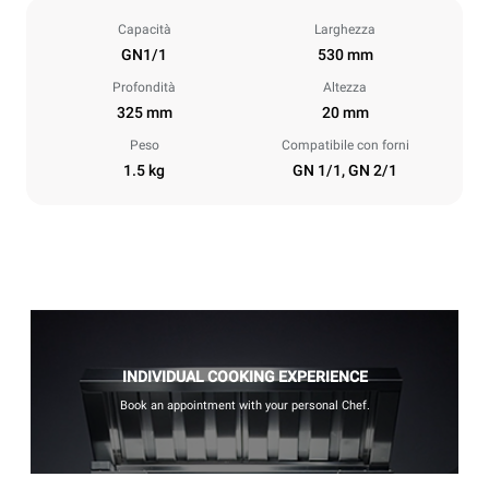
Capacità
Larghezza
GN1/1
530 mm
Profondità
Altezza
325 mm
20 mm
Peso
Compatibile con forni
1.5 kg
GN 1/1, GN 2/1
INDIVIDUAL COOKING EXPERIENCE
Book an appointment with your personal Chef.