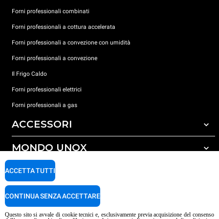
Forni professionali combinati
Forni professionali a cottura accelerata
Forni professionali a convezione con umidità
Forni professionali a convezione
Il Frigo Caldo
Forni professionali elettrici
Forni professionali a gas
ACCESSORI
MONDO UNOX
Tutti gli accessori
Detergenti per lavaggio automatico
SUPPORTO
ACCETTA TUTTI
Le nostre sedi nel mondo
Detergenti per lavaggio manuale
Trattamento acqua con filtro a resine
Garanzia Unox
CONTINUA SENZA ACCETTARE
Trattamento acqua ad osmosi inversa
Trova Rivenditori
Questo sito si avvale di cookie tecnici e, esclusivamente previa acquisizione del consenso