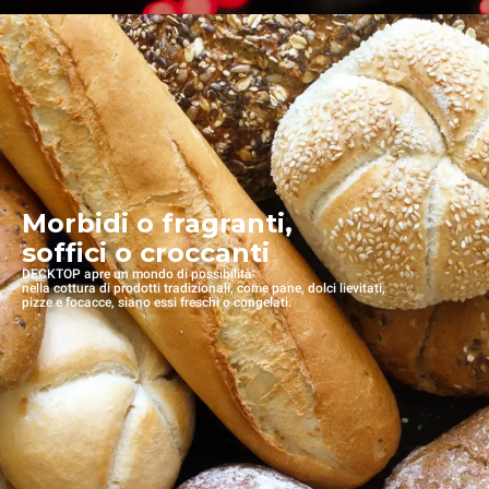
Morbidi o fragranti,
soffici o croccanti
DECKTOP apre un mondo di possibilità
nella cottura di prodotti tradizionali, come pane, dolci lievitati,
pizze e focacce, siano essi freschi o congelati.