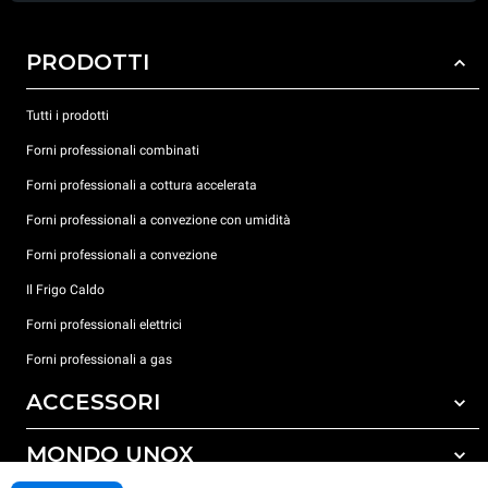
PRODOTTI
Tutti i prodotti
Forni professionali combinati
Forni professionali a cottura accelerata
Forni professionali a convezione con umidità
Forni professionali a convezione
Il Frigo Caldo
Forni professionali elettrici
Forni professionali a gas
ACCESSORI
MONDO UNOX
Tutti gli accessori