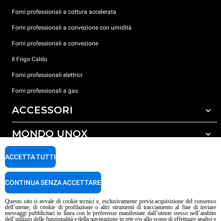
Forni professionali a cottura accelerata
Forni professionali a convezione con umidità
Forni professionali a convezione
Il Frigo Caldo
Forni professionali elettrici
Forni professionali a gas
ACCESSORI
MONDO UNOX
Tutti gli accessori
Detergenti per lavaggio automatico
SUPPORTO
ACCETTA TUTTI
Le nostre sedi nel mondo
Detergenti per lavaggio manuale
Trattamento acqua con filtro a resine
Garanzia Unox
CONTINUA SENZA ACCETTARE
Trattamento acqua ad osmosi inversa
Trova Rivenditori
Questo sito si avvale di cookie tecnici e, esclusivamente previa acquisizione del consenso
dell’utente, di cookie di profilazione o altri strumenti di tracciamento al fine di inviare
Trova Centri Service
messaggi pubblicitari in linea con le preferenze manifestate dall’utente stesso nell’ambito
dell’utilizzo delle funzionalità e della navigazione in rete e/o allo scopo di effettuare analisi e
Informativa sui contenuti IA
Privacy policy
Cookie policy