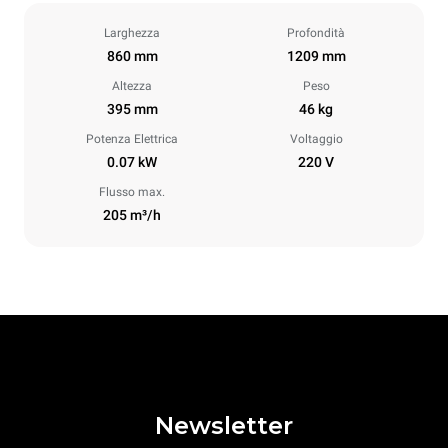
Larghezza
Profondità
860 mm
1209 mm
Altezza
Peso
395 mm
46 kg
Potenza Elettrica
Voltaggio
0.07 kW
220 V
Flusso max.
205 m³/h
Newsletter