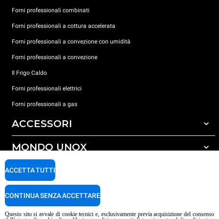
Forni professionali combinati
Forni professionali a cottura accelerata
Forni professionali a convezione con umidità
Forni professionali a convezione
Il Frigo Caldo
Forni professionali elettrici
Forni professionali a gas
ACCESSORI
MONDO UNOX
Tutti gli accessori
Detergenti per lavaggio automatico
SUPPORTO
ACCETTA TUTTI
Le nostre sedi nel mondo
Detergenti per lavaggio manuale
Trattamento acqua con filtro a resine
Garanzia Unox
CONTINUA SENZA ACCETTARE
Trattamento acqua ad osmosi inversa
Trova Rivenditori
Questo sito si avvale di cookie tecnici e, esclusivamente previa acquisizione del consenso