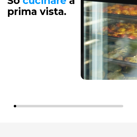
So
cucinare
a
prima vista.