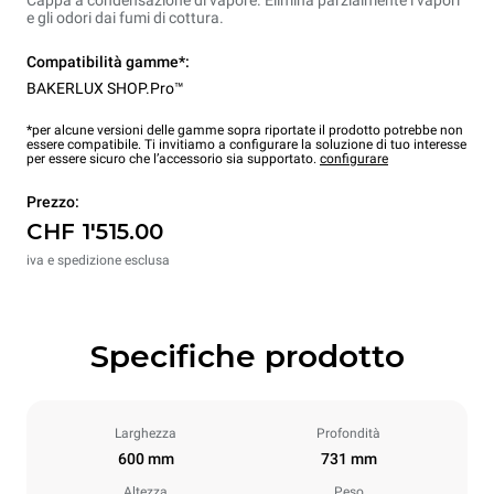
Cappa a condensazione di vapore. Elimina parzialmente i vapori
e gli odori dai fumi di cottura.
Compatibilità gamme*:
BAKERLUX SHOP.Pro™
*per alcune versioni delle gamme sopra riportate il prodotto potrebbe non
essere compatibile. Ti invitiamo a configurare la soluzione di tuo interesse
per essere sicuro che l’accessorio sia supportato.
configurare
Prezzo:
CHF 1'515.00
iva e spedizione esclusa
Specifiche prodotto
Larghezza
Profondità
600 mm
731 mm
Altezza
Peso