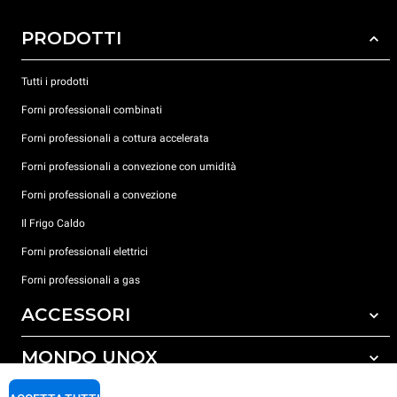
PRODOTTI
Tutti i prodotti
Forni professionali combinati
Forni professionali a cottura accelerata
Forni professionali a convezione con umidità
Forni professionali a convezione
Il Frigo Caldo
Forni professionali elettrici
Forni professionali a gas
ACCESSORI
MONDO UNOX
Tutti gli accessori
Detergenti per lavaggio automatico