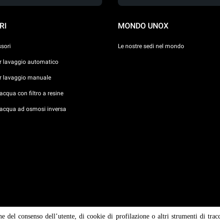
RI
MONDO UNOX
ssori
Le nostre sedi nel mondo
er lavaggio automatico
er lavaggio manuale
cqua con filtro a resine
acqua ad osmosi inversa
ne del consenso dell’utente, di cookie di profilazione o altri strumenti di trac