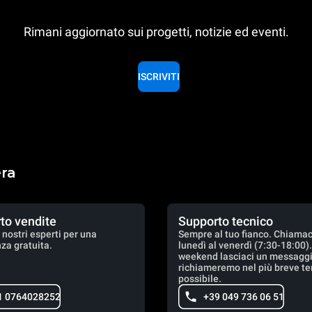
Rimani aggiornato sui progetti, notizie ed eventi.
ISCRIVITI
era
to vendite
Supporto tecnico
 nostri esperti per una
Sempre al tuo fianco. Chiamac
za gratuita.
lunedì al venerdì (7:30-18:00)
weekend lasciaci un messaggio
richiameremo nel più breve t
possibile.
1 0764028252
+39 049 736 06 51