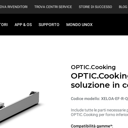
OVA RIVENDITORI
TROVA CENTRI SERVICE
STORIE DI SUCCESSO
BLOG
TORI
APP & OS
SUPPORTO
MONDO UNOX
OPTIC.Cooking
OPTIC.Cooking
soluzione in c
Codice modello: XELOA-EF-R-
Include tutte le parti necessarie 
OPTIC.Cooking per forno inferio
Compatibilità gamme*: