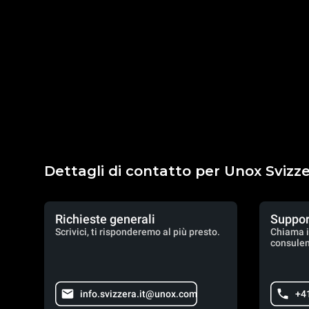
Dettagli di contatto per Unox Svizz
Richieste generali
Suppor
Scrivici, ti risponderemo al più presto.
Chiama i
consulen
info.svizzera.it@unox.com
+4