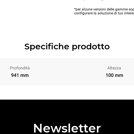
*per alcune versioni delle gamme sopr
configurare la soluzione di tuo intere
Specifiche prodotto
Profondità
Altezza
941 mm
100 mm
Newsletter