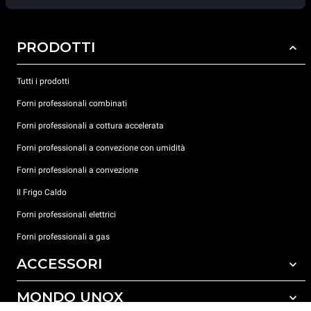
PRODOTTI
Tutti i prodotti
Forni professionali combinati
Forni professionali a cottura accelerata
Forni professionali a convezione con umidità
Forni professionali a convezione
Il Frigo Caldo
Forni professionali elettrici
Forni professionali a gas
ACCESSORI
MONDO UNOX
Tutti gli accessori