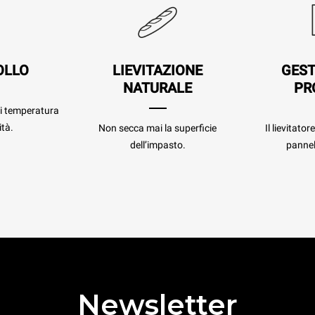
OLLO
LIEVITAZIONE
GEST
NATURALE
PR
di temperatura
tà.
Non secca mai la superficie
Il lievitator
dell’impasto.
pannel
Newsletter