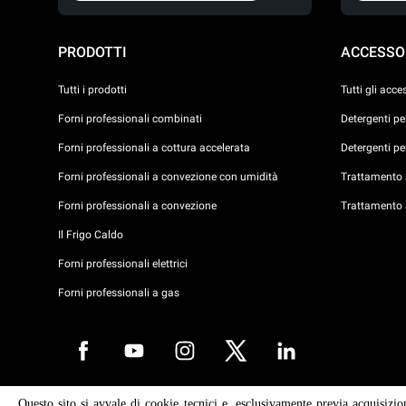
PRODOTTI
ACCESSO
Tutti i prodotti
Tutti gli acce
Forni professionali combinati
Detergenti p
Forni professionali a cottura accelerata
Detergenti p
Forni professionali a convezione con umidità
Trattamento a
Forni professionali a convezione
Trattamento 
Il Frigo Caldo
Forni professionali elettrici
Forni professionali a gas
Questo sito si avvale di cookie tecnici e, esclusivamente previa acquisizio