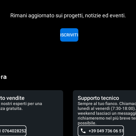
Rimani aggiornato sui progetti, notizie ed eventi.
ISCRIVITI
era
to vendite
Supporto tecnico
 nostri esperti per una
Sempre al tuo fianco. Chiamac
za gratuita.
lunedì al venerdì (7:30-18:00)
weekend lasciaci un messaggio
richiameremo nel più breve t
possibile.
1 0764028252
+39 049 736 06 51