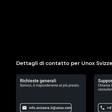
Dettagli di contatto per Unox Svizz
Richieste generali
Suppor
Scrivici, ti risponderemo al più presto.
Chiama i
consulen
info.svizzera.it@unox.com
+4