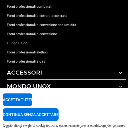
Forni professionali combinati
Forni professionali a cottura accelerata
Forni professionali a convezione con umidità
Forni professionali a convezione
Il Frigo Caldo
Forni professionali elettrici
Forni professionali a gas
ACCESSORI
MONDO UNOX
Tutti gli accessori
Detergenti per lavaggio automatico
SUPPORTO
ACCETTA TUTTI
Le nostre sedi nel mondo
Detergenti per lavaggio manuale
Trattamento acqua con filtro a resine
Garanzia Unox
CONTINUA SENZA ACCETTARE
Trattamento acqua ad osmosi inversa
Trova Rivenditori
Questo sito si avvale di cookie tecnici e, esclusivamente previa acquisizione del consenso