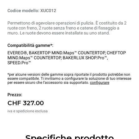
Codice modello: XUC012
Permettono di agevolare operazioni di pulizia. È costituito da 2
ruote con freno, 2 ruote senza freno e catene di fissaggio a
muro. Le ruote devono essere installate su uno stand.
Compatibilità gamme*:
EVEREO®
,
BAKERTOP MIND.Maps™ COUNTERTOP
,
CHEFTOP
MIND.Maps™ COUNTERTOP
,
BAKERLUX SHOP.Pro™
,
SPEED.Pro™
*per alcune versioni delle gamme sopra riportate il prodotto potrebbe non
essere compatibile. Ti invitiamo a configurare la soluzione di tuo interesse
per essere sicuro che l’accessorio sia supportato.
configurare
Prezzo:
CHF 327.00
iva e spedizione esclusa
Specifiche prodotto