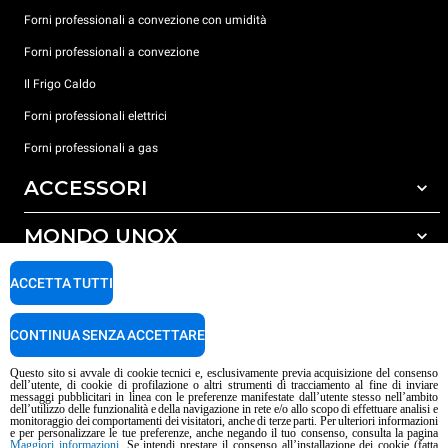
Forni professionali a convezione con umidità
Forni professionali a convezione
Il Frigo Caldo
Forni professionali elettrici
Forni professionali a gas
ACCESSORI
MONDO UNOX
Tutti gli accessori
Detergenti per lavaggio automatico
SUPPORTO
ACCETTA TUTTI
Le nostre sedi nel mondo
Detergenti per lavaggio manuale
Trattamento acqua con filtro a resine
Garanzia Unox
CONTINUA SENZA ACCETTARE
Trattamento acqua ad osmosi inversa
Trova Rivenditori
Questo sito si avvale di cookie tecnici e, esclusivamente previa acquisizione del consenso
dell’utente, di cookie di profilazione o altri strumenti di tracciamento al fine di inviare
Trova Centri Service
messaggi pubblicitari in linea con le preferenze manifestate dall’utente stesso nell’ambito
dell’utilizzo delle funzionalità e della navigazione in rete e/o allo scopo di effettuare analisi e
Informativa sui contenuti IA
Privacy policy
Cookie policy
monitoraggio dei comportamenti dei visitatori, anche di terze parti. Per ulteriori informazioni
e per personalizzare le tue preferenze, anche negando il tuo consenso, consulta la pagina
Copyright 2026 UNOX S.p.A. Tutti i diritti riservati. Reg. Imp. Padova n°
Maggiori informazioni
. Se intendi prestare il consenso all’installazione dei cookie (fatta