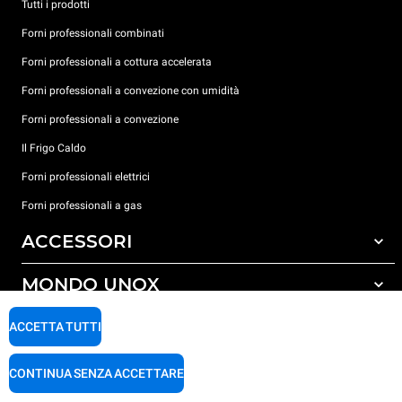
Tutti i prodotti
Forni professionali combinati
Forni professionali a cottura accelerata
Forni professionali a convezione con umidità
Forni professionali a convezione
Il Frigo Caldo
Forni professionali elettrici
Forni professionali a gas
ACCESSORI
MONDO UNOX
Tutti gli accessori
Detergenti per lavaggio automatico
SUPPORTO
ACCETTA TUTTI
Le nostre sedi nel mondo
Detergenti per lavaggio manuale
Trattamento acqua con filtro a resine
Garanzia Unox
CONTINUA SENZA ACCETTARE
Trattamento acqua ad osmosi inversa
Trova Rivenditori