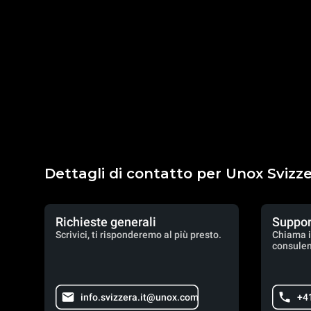
Dettagli di contatto per Unox Svizz
Richieste generali
Suppor
Scrivici, ti risponderemo al più presto.
Chiama i
consulen
info.svizzera.it@unox.com
+4