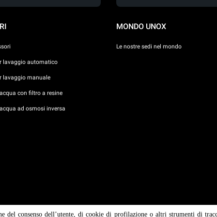
RI
MONDO UNOX
ssori
Le nostre sedi nel mondo
er lavaggio automatico
er lavaggio manuale
cqua con filtro a resine
acqua ad osmosi inversa
ne del consenso dell’utente, di cookie di profilazione o altri strumenti di trac