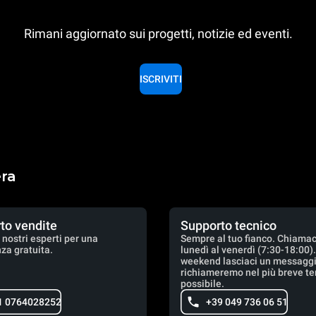
Rimani aggiornato sui progetti, notizie ed eventi.
ISCRIVITI
era
to vendite
Supporto tecnico
 nostri esperti per una
Sempre al tuo fianco. Chiamac
za gratuita.
lunedì al venerdì (7:30-18:00)
weekend lasciaci un messaggio
richiameremo nel più breve t
possibile.
1 0764028252
+39 049 736 06 51