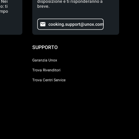
. Nei
disposizione e ti risponderanno a
: ti
breve.
empo
cooking.support@unox.com
SUPPORTO
Garanzia Unox
Trova Rivenditori
Trova Centri Service