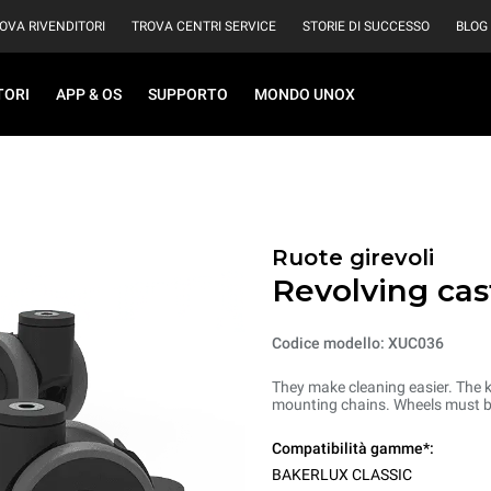
OVA RIVENDITORI
TROVA CENTRI SERVICE
STORIE DI SUCCESSO
BLOG
TORI
APP & OS
SUPPORTO
MONDO UNOX
Ruote girevoli
Revolving cas
Codice modello: XUC036
They make cleaning easier. The k
mounting chains. Wheels must be
Compatibilità gamme*:
BAKERLUX CLASSIC