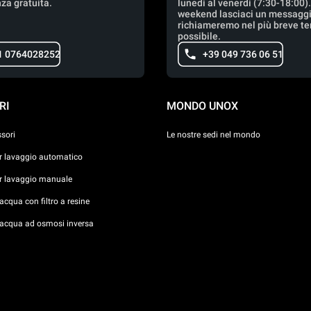
za gratuita.
lunedì al venerdì (7:30-18:00)
weekend lasciaci un messaggio
richiameremo nel più breve t
possibile.
1 0764028252
+39 049 736 06 51
RI
MONDO UNOX
ssori
Le nostre sedi nel mondo
er lavaggio automatico
er lavaggio manuale
cqua con filtro a resine
acqua ad osmosi inversa