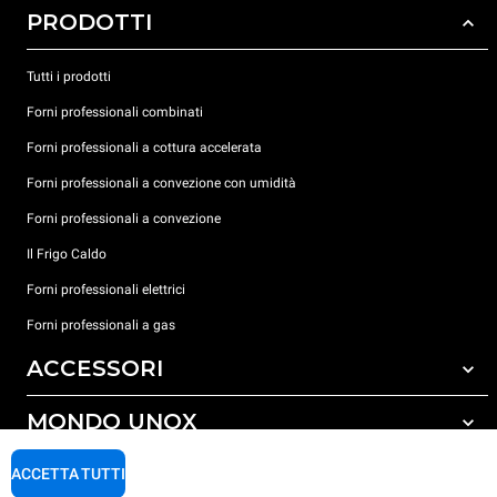
PRODOTTI
Tutti i prodotti
Forni professionali combinati
Forni professionali a cottura accelerata
Forni professionali a convezione con umidità
Forni professionali a convezione
Il Frigo Caldo
Forni professionali elettrici
Forni professionali a gas
ACCESSORI
MONDO UNOX
Tutti gli accessori
Detergenti per lavaggio automatico
SUPPORTO
ACCETTA TUTTI
Le nostre sedi nel mondo
Detergenti per lavaggio manuale