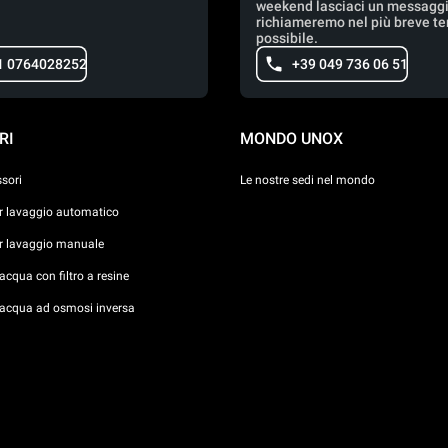
weekend lasciaci un messaggio
richiameremo nel più breve t
possibile.
1 0764028252
+39 049 736 06 51
RI
MONDO UNOX
ssori
Le nostre sedi nel mondo
er lavaggio automatico
er lavaggio manuale
cqua con filtro a resine
acqua ad osmosi inversa