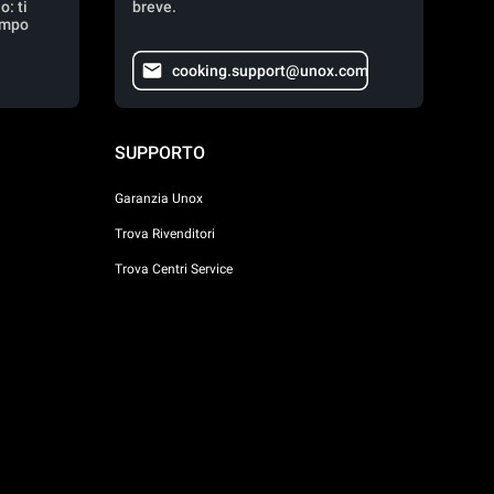
: ti
breve.
empo
cooking.support@unox.com
SUPPORTO
Garanzia Unox
Trova Rivenditori
Trova Centri Service