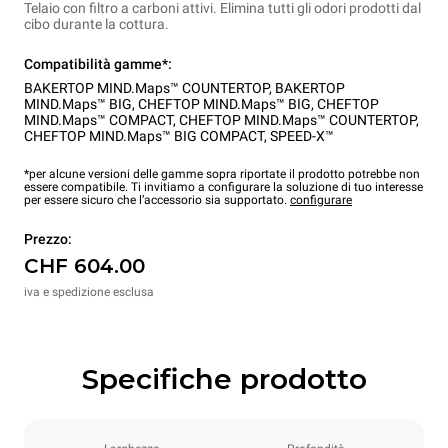
Telaio con filtro a carboni attivi. Elimina tutti gli odori prodotti dal
cibo durante la cottura.
Compatibilità gamme*:
BAKERTOP MIND.Maps™ COUNTERTOP
,
BAKERTOP
MIND.Maps™ BIG
,
CHEFTOP MIND.Maps™ BIG
,
CHEFTOP
MIND.Maps™ COMPACT
,
CHEFTOP MIND.Maps™ COUNTERTOP
,
CHEFTOP MIND.Maps™ BIG COMPACT
,
SPEED-X™
*per alcune versioni delle gamme sopra riportate il prodotto potrebbe non
essere compatibile. Ti invitiamo a configurare la soluzione di tuo interesse
per essere sicuro che l’accessorio sia supportato.
configurare
Prezzo:
CHF 604.00
iva e spedizione esclusa
Specifiche prodotto