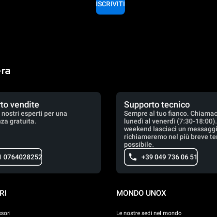
ISCRIVITI
era
to vendite
Supporto tecnico
 nostri esperti per una
Sempre al tuo fianco. Chiamac
za gratuita.
lunedì al venerdì (7:30-18:00)
weekend lasciaci un messaggio
richiameremo nel più breve t
possibile.
1 0764028252
+39 049 736 06 51
RI
MONDO UNOX
ssori
Le nostre sedi nel mondo