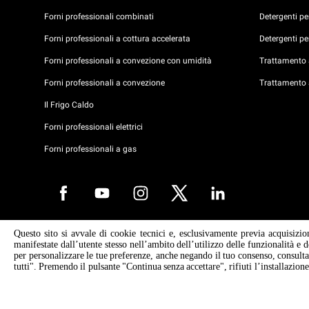
Forni professionali combinati
Detergenti p
Forni professionali a cottura accelerata
Detergenti p
Forni professionali a convezione con umidità
Trattamento a
Forni professionali a convezione
Trattamento 
Il Frigo Caldo
Forni professionali elettrici
Forni professionali a gas
Questo sito si avvale di cookie tecnici e, esclusivamente previa acquisizio
Copyright 2026 UNOX S.p.A. Tutti i diritti riservati. Reg. Imp. Padova n°
manifestate dall’utente stesso nell’ambito dell’utilizzo delle funzionalità e 
04230750285 - R.E.A. Padova 372835 - Cap. Soc. 5.000.000 € i.v - P.IVA
per personalizzare le tue preferenze, anche negando il tuo consenso, consult
04230750285 - IT WEEE Reg. No. IT08020000000377
tutti". Premendo il pulsante "Continua senza accettare", rifiuti l’installazione