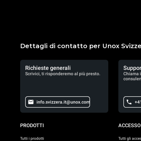
Dettagli di contatto per Unox Svizz
Richieste generali
Suppor
Scrivici, ti risponderemo al più presto.
Chiama i
consulen
info.svizzera.it@unox.com
+4
PRODOTTI
ACCESSO
Tutti i prodotti
Tutti gli acce