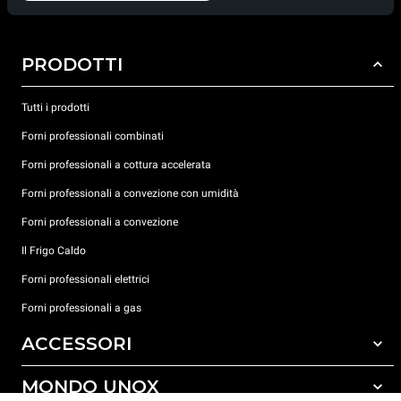
PRODOTTI
Tutti i prodotti
Forni professionali combinati
Forni professionali a cottura accelerata
Forni professionali a convezione con umidità
Forni professionali a convezione
Il Frigo Caldo
Forni professionali elettrici
Forni professionali a gas
ACCESSORI
MONDO UNOX
Tutti gli accessori