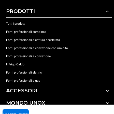
PRODOTTI
Tutti i prodotti
Forni professionali combinati
Forni professionali a cottura accelerata
Forni professionali a convezione con umidità
Forni professionali a convezione
Il Frigo Caldo
Forni professionali elettrici
Forni professionali a gas
ACCESSORI
MONDO UNOX
Tutti gli accessori
Detergenti per lavaggio automatico