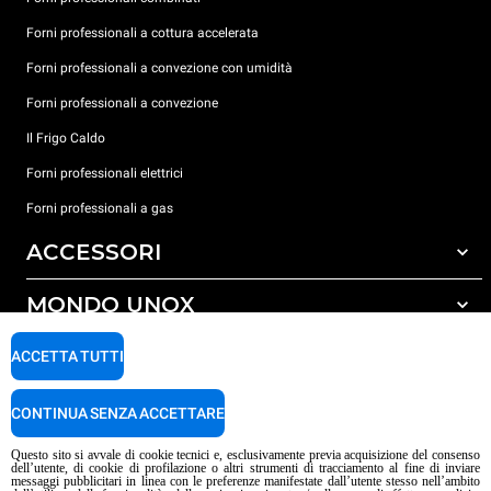
Forni professionali a cottura accelerata
Forni professionali a convezione con umidità
Forni professionali a convezione
Il Frigo Caldo
Forni professionali elettrici
Forni professionali a gas
ACCESSORI
MONDO UNOX
Tutti gli accessori
Detergenti per lavaggio automatico
SUPPORTO
ACCETTA TUTTI
Le nostre sedi nel mondo
Detergenti per lavaggio manuale
Trattamento acqua con filtro a resine
Garanzia Unox
CONTINUA SENZA ACCETTARE
Trattamento acqua ad osmosi inversa
Trova Rivenditori
Questo sito si avvale di cookie tecnici e, esclusivamente previa acquisizione del consenso
dell’utente, di cookie di profilazione o altri strumenti di tracciamento al fine di inviare
Trova Centri Service
messaggi pubblicitari in linea con le preferenze manifestate dall’utente stesso nell’ambito