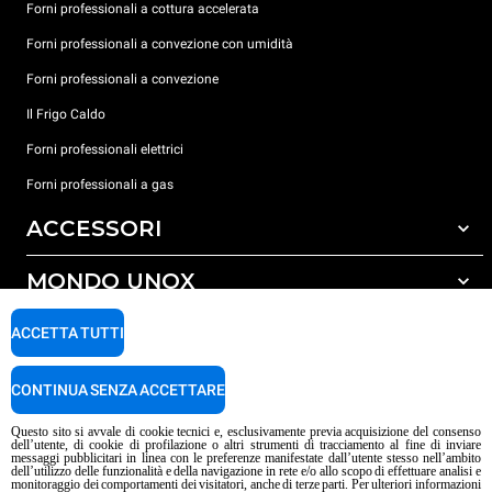
Forni professionali a cottura accelerata
Forni professionali a convezione con umidità
Forni professionali a convezione
Il Frigo Caldo
Forni professionali elettrici
Forni professionali a gas
ACCESSORI
MONDO UNOX
Tutti gli accessori
Detergenti per lavaggio automatico
SUPPORTO
ACCETTA TUTTI
Le nostre sedi nel mondo
Detergenti per lavaggio manuale
Trattamento acqua con filtro a resine
Garanzia Unox
CONTINUA SENZA ACCETTARE
Trattamento acqua ad osmosi inversa
Trova Rivenditori
Questo sito si avvale di cookie tecnici e, esclusivamente previa acquisizione del consenso
dell’utente, di cookie di profilazione o altri strumenti di tracciamento al fine di inviare
Trova Centri Service
messaggi pubblicitari in linea con le preferenze manifestate dall’utente stesso nell’ambito
dell’utilizzo delle funzionalità e della navigazione in rete e/o allo scopo di effettuare analisi e
Informativa sui contenuti IA
Privacy policy
Cookie policy
monitoraggio dei comportamenti dei visitatori, anche di terze parti. Per ulteriori informazioni