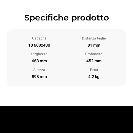
Specifiche prodotto
Capacità
Distanza teglie
10 600x400
81 mm
Larghezza
Profondità
663 mm
452 mm
Altezza
Peso
898 mm
4.2 kg