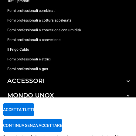
Tutti i prodotti
Forni professionali combinati
Forni professionali a cottura accelerata
Forni professionali a convezione con umidità
Forni professionali a convezione
Il Frigo Caldo
Forni professionali elettrici
Forni professionali a gas
ACCESSORI
MONDO UNOX
Tutti gli accessori
Detergenti per lavaggio automatico
SUPPORTO
ACCETTA TUTTI
Le nostre sedi nel mondo
Detergenti per lavaggio manuale
Trattamento acqua con filtro a resine
Garanzia Unox
CONTINUA SENZA ACCETTARE
Trattamento acqua ad osmosi inversa
Trova Rivenditori