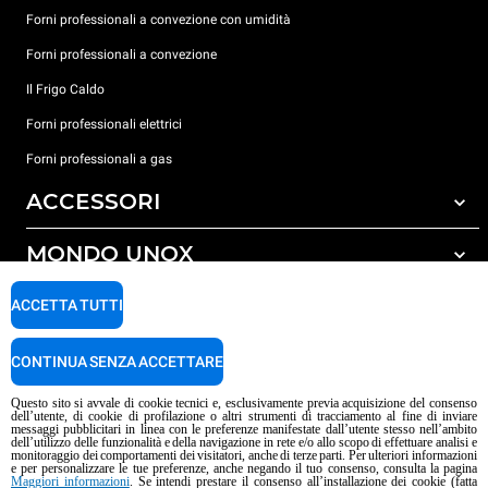
Forni professionali a convezione con umidità
Forni professionali a convezione
Il Frigo Caldo
Forni professionali elettrici
Forni professionali a gas
ACCESSORI
MONDO UNOX
Tutti gli accessori
Detergenti per lavaggio automatico
SUPPORTO
ACCETTA TUTTI
Le nostre sedi nel mondo
Detergenti per lavaggio manuale
Trattamento acqua con filtro a resine
Garanzia Unox
CONTINUA SENZA ACCETTARE
Trattamento acqua ad osmosi inversa
Trova Rivenditori
Questo sito si avvale di cookie tecnici e, esclusivamente previa acquisizione del consenso
dell’utente, di cookie di profilazione o altri strumenti di tracciamento al fine di inviare
Trova Centri Service
messaggi pubblicitari in linea con le preferenze manifestate dall’utente stesso nell’ambito
dell’utilizzo delle funzionalità e della navigazione in rete e/o allo scopo di effettuare analisi e
Informativa sui contenuti IA
Privacy policy
Cookie policy
monitoraggio dei comportamenti dei visitatori, anche di terze parti. Per ulteriori informazioni
e per personalizzare le tue preferenze, anche negando il tuo consenso, consulta la pagina
Copyright 2026 UNOX S.p.A. Tutti i diritti riservati. Reg. Imp. Padova n°
Maggiori informazioni
. Se intendi prestare il consenso all’installazione dei cookie (fatta