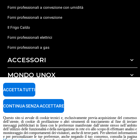
Forni professionali a convezione con umidità
Forni professionali a convezione
Il Frigo Caldo
Forni professionali elettrici
Forni professionali a gas
ACCESSORI
MONDO UNOX
Tutti gli accessori
Detergenti per lavaggio automatico
SUPPORTO
ACCETTA TUTTI
Le nostre sedi nel mondo
Detergenti per lavaggio manuale
Trattamento acqua con filtro a resine
Garanzia Unox
CONTINUA SENZA ACCETTARE
Trattamento acqua ad osmosi inversa
Trova Rivenditori
Questo sito si avvale di cookie tecnici e, esclusivamente previa acquisizione del consenso
dell’utente, di cookie di profilazione o altri strumenti di tracciamento al fine di inviare
Trova Centri Service
messaggi pubblicitari in linea con le preferenze manifestate dall’utente stesso nell’ambito
dell’utilizzo delle funzionalità e della navigazione in rete e/o allo scopo di effettuare analisi e
Informativa sui contenuti IA
Privacy policy
Cookie policy
monitoraggio dei comportamenti dei visitatori, anche di terze parti. Per ulteriori informazioni
e per personalizzare le tue preferenze, anche negando il tuo consenso, consulta la pagina
Copyright 2026 UNOX S.p.A. Tutti i diritti riservati. Reg. Imp. Padova n°