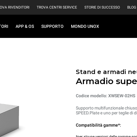
OVA RIVENDITORI
TROVA CENTRI SERVICE
STORIE DI SUCCESSO
BLOG
TORI
APP & OS
SUPPORTO
MONDO UNOX
Stand e armadi ne
Armadio supe
Codice modello: XWSEW-02HS
Supporto multifunzionale chiuso p
SPEED.Plate e uno per teglie di
Compatibilità gamme*:
*per alcune versioni delle gamme sopr