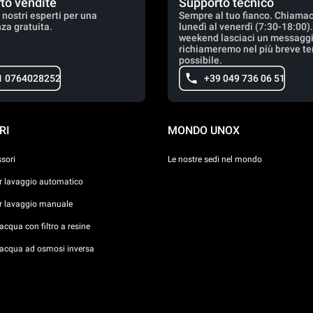
to vendite
Supporto tecnico
 nostri esperti per una
Sempre al tuo fianco. Chiamac
za gratuita.
lunedì al venerdì (7:30-18:00)
weekend lasciaci un messaggio
richiameremo nel più breve t
possibile.
1 0764028252
+39 049 736 06 51
RI
MONDO UNOX
ssori
Le nostre sedi nel mondo
er lavaggio automatico
er lavaggio manuale
cqua con filtro a resine
acqua ad osmosi inversa