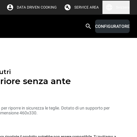
DATA DRIVEN COOKING
SERVICE AREA
Svizzera
CONFIGURATORE
utri
riore senza ante
er riporre in sicurezza le teglie. Dotato di un supporto per
 dimensione 460x330.
a riportate il prodotto potrebbe non essere compatibile. Ti invitiamo a