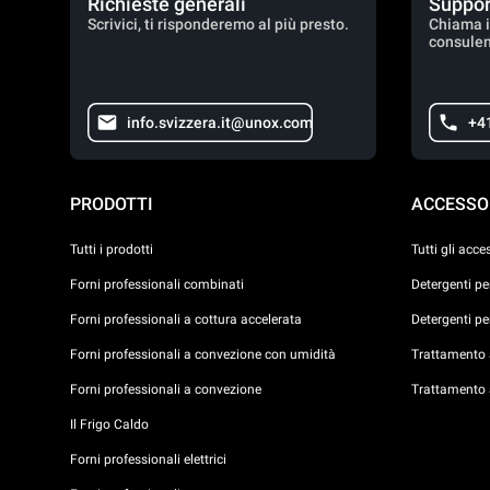
Richieste generali
Suppor
Scrivici, ti risponderemo al più presto.
Chiama i
consulen
info.svizzera.it@unox.com
+4
PRODOTTI
ACCESSO
Tutti i prodotti
Tutti gli acce
Forni professionali combinati
Detergenti p
Forni professionali a cottura accelerata
Detergenti p
Forni professionali a convezione con umidità
Trattamento a
Forni professionali a convezione
Trattamento 
Il Frigo Caldo
Forni professionali elettrici