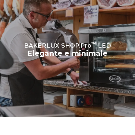
™
BAKERLUX SHOP.Pro
LED
Elegante e minimale