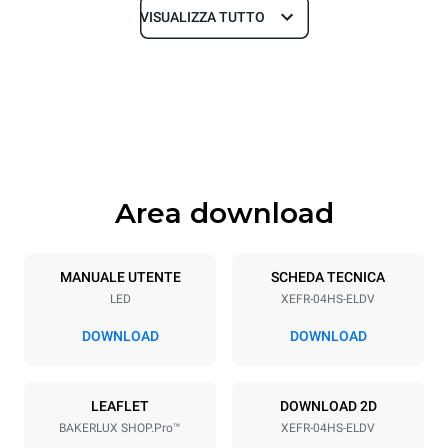
VISUALIZZA TUTTO
Dimensioni
Larghezza
Profondità
600 mm
669 mm
Altezza
Peso
500 mm
39 kg
Area download
Specifiche teglia
Numero teglie
Dimensione Teglie
4
460x330
MANUALE UTENTE
SCHEDA TECNICA
LED
XEFR-04HS-ELDV
Passo teglie
75 mm
DOWNLOAD
DOWNLOAD
Alimentazione
LEAFLET
DOWNLOAD 2D
BAKERLUX SHOP.Pro™
XEFR-04HS-ELDV
Voltaggio
Potenza elettrica