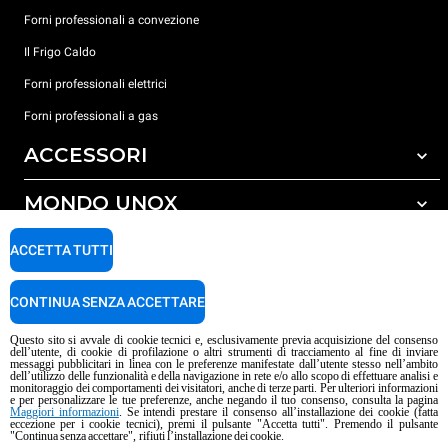
Forni professionali a convezione
Il Frigo Caldo
Forni professionali elettrici
Forni professionali a gas
ACCESSORI
MONDO UNOX
Tutti gli accessori
Detergenti per lavaggio automatico
SUPPORTO
ACCETTA TUTTI
Le nostre sedi nel mondo
Detergenti per lavaggio manuale
Trattamento acqua con filtro a resine
Garanzia Unox
CONTINUA SENZA ACCETTARE
Trattamento acqua ad osmosi inversa
Trova Rivenditori
Questo sito si avvale di cookie tecnici e, esclusivamente previa acquisizione del consenso
dell’utente, di cookie di profilazione o altri strumenti di tracciamento al fine di inviare
Trova Centri Service
messaggi pubblicitari in linea con le preferenze manifestate dall’utente stesso nell’ambito
dell’utilizzo delle funzionalità e della navigazione in rete e/o allo scopo di effettuare analisi e
Informativa sui contenuti IA
Privacy policy
Cookie policy
monitoraggio dei comportamenti dei visitatori, anche di terze parti. Per ulteriori informazioni
e per personalizzare le tue preferenze, anche negando il tuo consenso, consulta la pagina
Copyright 2026 UNOX S.p.A. Tutti i diritti riservati. Reg. Imp. Padova n°
Maggiori informazioni
. Se intendi prestare il consenso all’installazione dei cookie (fatta
eccezione per i cookie tecnici), premi il pulsante "Accetta tutti". Premendo il pulsante
04230750285 - R.E.A. Padova 372835 - Cap. Soc. 5.000.000 € i.v - P.IVA /
"Continua senza accettare", rifiuti l’installazione dei cookie.
C.F. 04230750285 - IT WEEE Reg. No. IT08020000000377