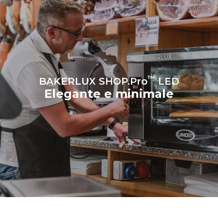
esso è collegato; queste
ultime possono essere
azzerate scegliendo di
acquistare energia
prodotta da fonti
rinnovabili.
Greenhouse
Gas Protocol
™
BAKERLUX SHOP.Pro
LED
Elegante e minimale