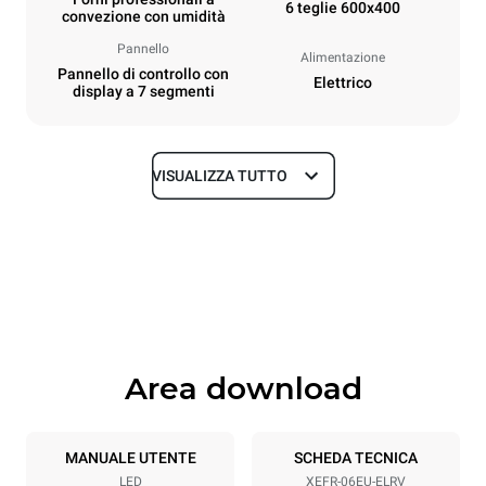
6 teglie 600x400
convezione con umidità
Pannello
Alimentazione
Pannello di controllo con
Elettrico
display a 7 segmenti
VISUALIZZA TUTTO
Dimensioni
Larghezza
Profondità
800 mm
811 mm
Altezza
Peso
682 mm
72 kg
Area download
Specifiche teglia
Numero teglie
Dimensione Teglie
6
600x400
MANUALE UTENTE
SCHEDA TECNICA
LED
XEFR-06EU-ELRV
Passo teglie