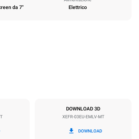
creen da 7"
Elettrico
Altezza
427 mm
Passo teglie
75 mm
DOWNLOAD 3D
T
XEFR-03EU-EMLV-MT
Frequenza
50 / 60 Hz
D
DOWNLOAD