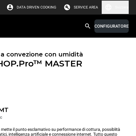
DATA DRIVEN COOKING
SERVICE AREA
Svizzera
CONFIGURATORE
i a convezione con umidità
HOP.Pro™
MASTER
-MT
c
e il punto esclamativo su performance di cottura, possiblità
i, intelligenza artificiale e connessione internet. Tutto questo