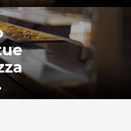
o
tue
zza
.