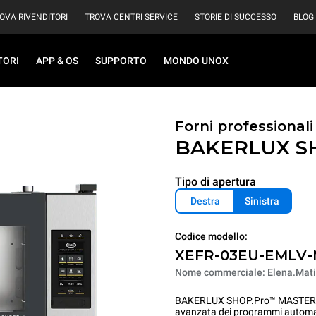
OVA RIVENDITORI
TROVA CENTRI SERVICE
STORIE DI SUCCESSO
BLOG
TORI
APP & OS
SUPPORTO
MONDO UNOX
Forni professional
BAKERLUX S
Tipo di apertura
Destra
Sinistra
Codice modello:
XEFR-03EU-EMLV
Nome commerciale: Elena.Mati
BAKERLUX SHOP.Pro™ MASTER mett
avanzata dei programmi automatic