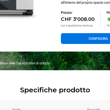
all'interno del proprio spazio co
Ha
Prezzo:
CHF 3'008.00
iva e spedizione esclusa
*A
CONFIGURA
ase delle tue abitudini di utilizzo
Specifiche prodotto
Teglie
Pannello