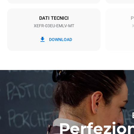
Tipo di spina
Schuko | ✓
DATI TECNICI
P
XEFR-03EU-EMLV-MT
*
Consumo in kwh ed emissioni di co2
Consumo in 
DOWNLOAD
6.4 kWh/gg
Perfezio