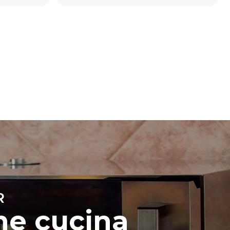
Stima calcolata ipotizzando un utilizzo giornaliero
(300 giorni/anno) del forno:
8 carichi medi di croissant
ni dirette
 indirette
ella rete a
time
iendo di
fonti
R
he cucina