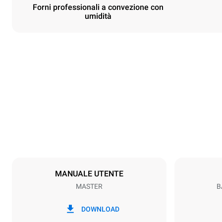
Forni professionali a convezione con
umidità
Dimensioni
Larghezza
800 mm
Peso
46 kg
Specifiche teglia
Numero teglie
3
MANUALE UTENTE
MASTER
B
Alimentazione
Voltaggio
230V 1N~
DOWNLOAD