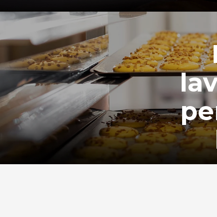
la
pe