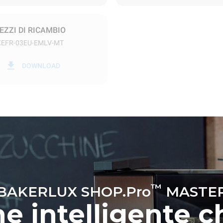
EZZI DI RICAMBIO
XEFR-03EU-EMLV-MT
kWh
Emissioni CO2
DOWNLOAD
0 Kg CO2/gg
La stima include le sole emissio
prodotte dal forno. Le emissioni
dipendono dal mix energetico d
cui esso è collegato; queste ul
possono essere azzerate scegl
acquistare energia prodotta da 
rinnovabili.
™
BAKERLUX SHOP.Pro
MASTE
ne intelligente c