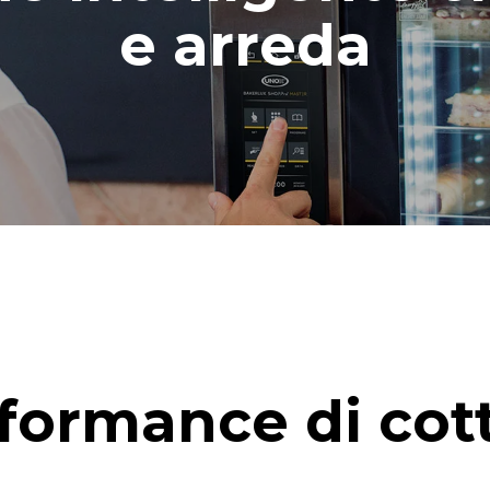
e arreda
formance di cot