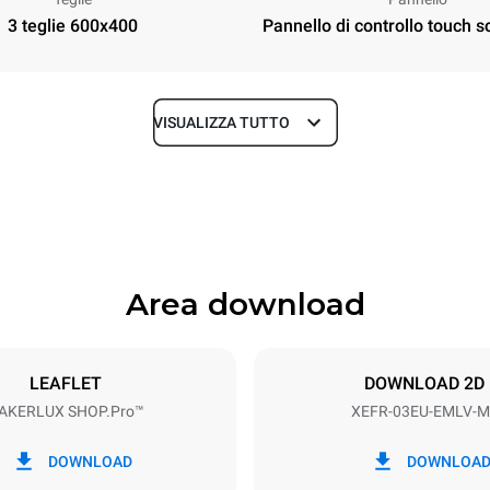
3 teglie 600x400
Pannello di controllo touch s
VISUALIZZA TUTTO
Profondità
811 mm
Area download
Dimensione Teglie
600x400
LEAFLET
DOWNLOAD 2D
AKERLUX SHOP.Pro™
XEFR-03EU-EMLV-M
Potenza elettrica
3.5
DOWNLOAD
DOWNLOA