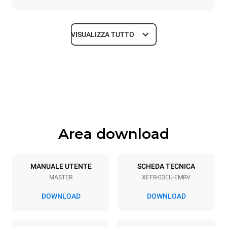
VISUALIZZA TUTTO
Dimensioni
Larghezza
Profondità
800 mm
811 mm
Altezza
Peso
427 mm
46 kg
Area download
Specifiche teglia
Numero teglie
Dimensione Teglie
3
600x400
MANUALE UTENTE
SCHEDA TECNICA
MASTER
XEFR-03EU-EMRV
Passo teglie
75 mm
DOWNLOAD
DOWNLOAD