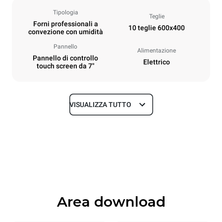
Tipologia
Teglie
Forni professionali a
10 teglie 600x400
convezione con umidità
Pannello
Alimentazione
Pannello di controllo
Elettrico
touch screen da 7"
VISUALIZZA TUTTO
Dimensioni
Larghezza
Profondità
800 mm
811 mm
Altezza
Peso
952 mm
96 kg
Area download
Specifiche teglia
Numero teglie
Dimensione Teglie