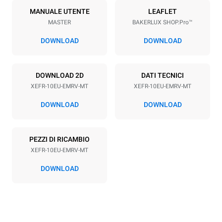
10
600x400
MANUALE UTENTE
LEAFLET
MASTER
BAKERLUX SHOP.Pro™
Passo teglie
75 mm
DOWNLOAD
DOWNLOAD
Alimentazione
DOWNLOAD 2D
DATI TECNICI
XEFR-10EU-EMRV-MT
XEFR-10EU-EMRV-MT
Voltaggio
Potenza elettrica
380-415V 3N~ / 220-240V
15,5 kW
DOWNLOAD
DOWNLOAD
3~
Frequenza
Tipo di spina
50 / 60 Hz
NON INCLUSO
PEZZI DI RICAMBIO
XEFR-10EU-EMRV-MT
DOWNLOAD
*
Consumo in kwh ed emissioni di co2
Consumo in kWh
Emissioni CO2
27.1 kWh/gg
0 Kg CO2/gg
La stima include le sole
emissioni dirette prodotte