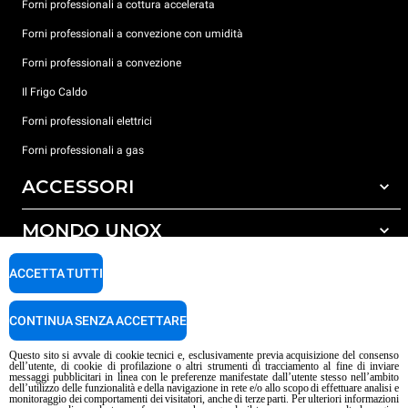
Forni professionali a cottura accelerata
Forni professionali a convezione con umidità
Forni professionali a convezione
Il Frigo Caldo
Forni professionali elettrici
Forni professionali a gas
ACCESSORI
MONDO UNOX
Tutti gli accessori
Detergenti per lavaggio automatico
SUPPORTO
ACCETTA TUTTI
Le nostre sedi nel mondo
Detergenti per lavaggio manuale
Trattamento acqua con filtro a resine
Garanzia Unox
CONTINUA SENZA ACCETTARE
Trattamento acqua ad osmosi inversa
Trova Rivenditori
Questo sito si avvale di cookie tecnici e, esclusivamente previa acquisizione del consenso
dell’utente, di cookie di profilazione o altri strumenti di tracciamento al fine di inviare
Trova Centri Service
messaggi pubblicitari in linea con le preferenze manifestate dall’utente stesso nell’ambito
dell’utilizzo delle funzionalità e della navigazione in rete e/o allo scopo di effettuare analisi e
Informativa sui contenuti IA
Privacy policy
Cookie policy
monitoraggio dei comportamenti dei visitatori, anche di terze parti. Per ulteriori informazioni