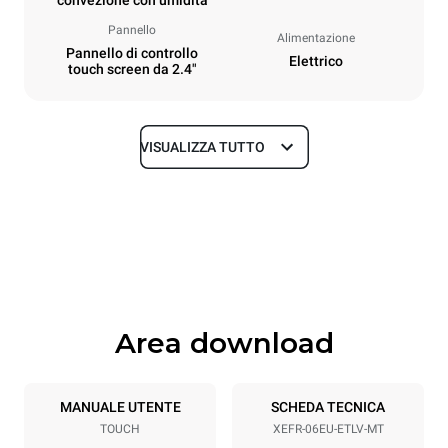
convezione con umidità
Pannello
Alimentazione
Pannello di controllo
Elettrico
touch screen da 2.4"
VISUALIZZA TUTTO
Dimensioni
Larghezza
Profondità
800 mm
811 mm
Altezza
Peso
682 mm
72 kg
Area download
Specifiche teglia
Numero teglie
Dimensione Teglie
6
600x400
MANUALE UTENTE
SCHEDA TECNICA
TOUCH
XEFR-06EU-ETLV-MT
Passo teglie