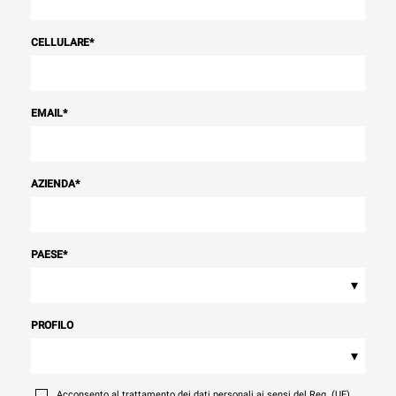
CELLULARE
*
EMAIL
*
AZIENDA
*
PAESE
*
▾
PROFILO
▾
Acconsento al trattamento dei dati personali ai sensi del Reg. (UE)