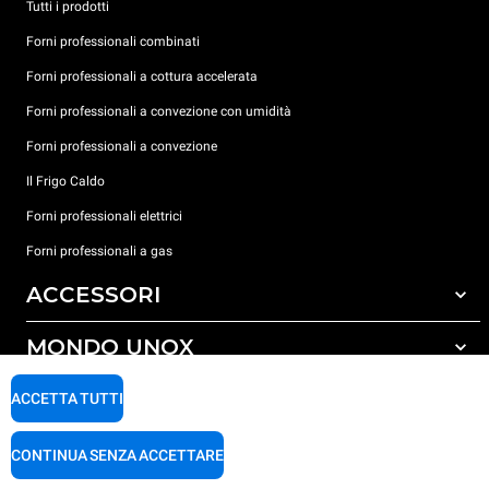
Tutti i prodotti
Forni professionali combinati
Forni professionali a cottura accelerata
Forni professionali a convezione con umidità
Forni professionali a convezione
Il Frigo Caldo
Forni professionali elettrici
Forni professionali a gas
ACCESSORI
MONDO UNOX
Tutti gli accessori
Detergenti per lavaggio automatico
SUPPORTO
ACCETTA TUTTI
Le nostre sedi nel mondo
Detergenti per lavaggio manuale
Trattamento acqua con filtro a resine
Garanzia Unox
CONTINUA SENZA ACCETTARE
Trattamento acqua ad osmosi inversa
Trova Rivenditori