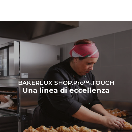
ultime possono essere
azzerate scegliendo di
acquistare energia
prodotta da fonti
rinnovabili.
Greenhouse
Gas Protocol
BAKERLUX SHOP.Pro™ TOUCH
Una linea di eccellenza