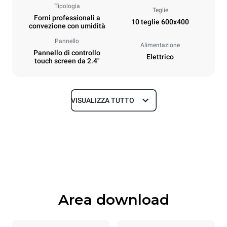
Tipologia
Teglie
Forni professionali a
10 teglie 600x400
convezione con umidità
Pannello
Alimentazione
Pannello di controllo
Elettrico
touch screen da 2.4"
VISUALIZZA TUTTO
Dimensioni
Larghezza
Profondità
800 mm
811 mm
Altezza
Peso
952 mm
96 kg
Area download
Specifiche teglia
Numero teglie
Dimensione Teglie