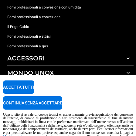
Forni professionali a convezione con umidità
Forni professionali a convezione
Il Frigo Caldo
Forni professionali elettrici
Forni professionali a gas
ACCESSORI
MONDO UNOX
Tutti gli accessori
Detergenti per lavaggio automatico
SUPPORTO
ACCETTA TUTTI
Le nostre sedi nel mondo
Detergenti per lavaggio manuale
Trattamento acqua con filtro a resine
Garanzia Unox
CONTINUA SENZA ACCETTARE
Trattamento acqua ad osmosi inversa
Trova Rivenditori
Questo sito si avvale di cookie tecnici e, esclusivamente previa acquisizione del consenso
dell’utente, di cookie di profilazione o altri strumenti di tracciamento al fine di inviare
Trova Centri Service
messaggi pubblicitari in linea con le preferenze manifestate dall’utente stesso nell’ambito
dell’utilizzo delle funzionalità e della navigazione in rete e/o allo scopo di effettuare analisi e
Informativa sui contenuti IA
Privacy policy
Cookie policy
monitoraggio dei comportamenti dei visitatori, anche di terze parti. Per ulteriori informazioni
e per personalizzare le tue preferenze, anche negando il tuo consenso, consulta la pagina
Copyright 2026 UNOX S.p.A. Tutti i diritti riservati. Reg. Imp. Padova n°