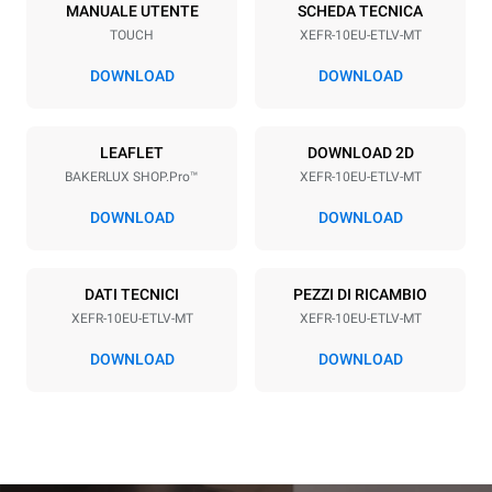
10
600x400
MANUALE UTENTE
SCHEDA TECNICA
TOUCH
XEFR-10EU-ETLV-MT
Passo teglie
75 mm
DOWNLOAD
DOWNLOAD
Alimentazione
LEAFLET
DOWNLOAD 2D
BAKERLUX SHOP.Pro™
XEFR-10EU-ETLV-MT
Voltaggio
Potenza elettrica
380-415V 3N~ / 220-240V
15,5 kW
DOWNLOAD
DOWNLOAD
3~
Frequenza
Tipo di spina
50 / 60 Hz
NON INCLUSO
DATI TECNICI
PEZZI DI RICAMBIO
XEFR-10EU-ETLV-MT
XEFR-10EU-ETLV-MT
DOWNLOAD
DOWNLOAD
*
Consumo in kwh ed emissioni di co2
Consumo in kWh
Emissioni CO2
27.1 kWh/gg
0 Kg CO2/gg
La stima include le sole
emissioni dirette prodotte
dal forno. Le emissioni