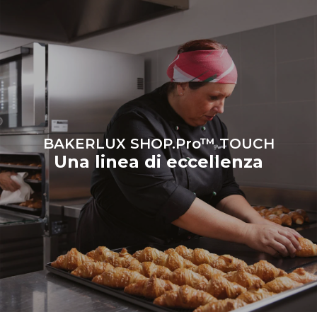
indirette dipendono dal mix
energetico della rete a cui
esso è collegato; queste
ultime possono essere
azzerate scegliendo di
acquistare energia
prodotta da fonti
rinnovabili.
Greenhouse
Gas Protocol
BAKERLUX SHOP.Pro™ TOUCH
Una linea di eccellenza