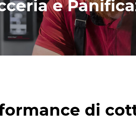
cceria e Panific
formance di cot