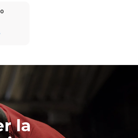
IO
Stima calcolata ipotizzando un utilizzo giornaliero
D
(300 giorni/anno) del forno:
8 carichi medi di croissant
ni dirette
 indirette
ella rete a
time
iendo di
fonti
r la