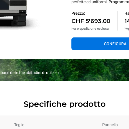
perfette ed uniformi. Programmaz
Prezzo:
Ha
CHF 5'693.00
1
iva e spedizione esclusa
*Ap
CONFIGURA
ase delle tue abitudini di utilizzo
Specifiche prodotto
Teglie
Pannello