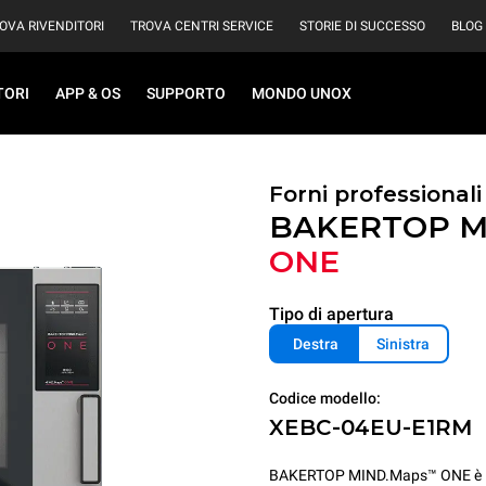
OVA RIVENDITORI
TROVA CENTRI SERVICE
STORIE DI SUCCESSO
BLOG
TORI
APP & OS
SUPPORTO
MONDO UNOX
Forni professional
BAKERTOP M
ONE
Tipo di apertura
Destra
Sinistra
Codice modello:
XEBC-04EU-E1RM
BAKERTOP MIND.Maps™ ONE è il fo