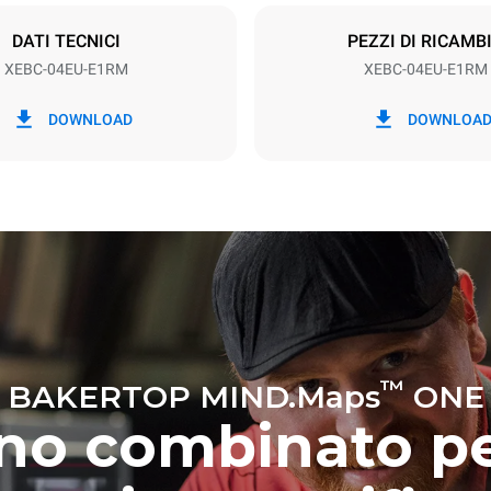
SO
DATI TECNICI
PEZZI DI RICAMB
XEBC-04EU-E1RM
XEBC-04EU-E1RM
kWh
Emissioni CO2
DOWNLOAD
DOWNLOA
g
0 Kg CO2/gg
La stima include le sole emissio
prodotte dal forno. Le emissioni
dipendono dal mix energetico d
cui esso è collegato; queste ul
possono essere azzerate scegl
acquistare energia prodotta da 
rinnovabili.
a ipotizzando il seguente lavaggio
42 settimane/anno):
orto
™
BAKERTOP MIND.Maps
ONE
no combinato pe