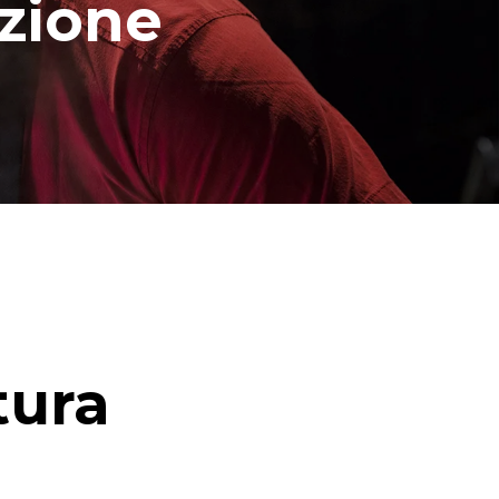
azione
tura