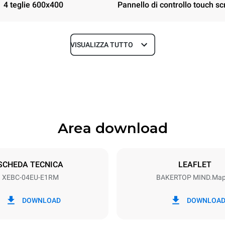
4 teglie 600x400
Pannello di controllo touch sc
VISUALIZZA TUTTO
Profondità
967 mm
Area download
Dimensione Teglie
600x400
SCHEDA TECNICA
LEAFLET
XEBC-04EU-E1RM
BAKERTOP MIND.Ma
Potenza elettrica
~ / 220-240V 3~ / 220-240V
7,4 kW
DOWNLOAD
DOWNLOA