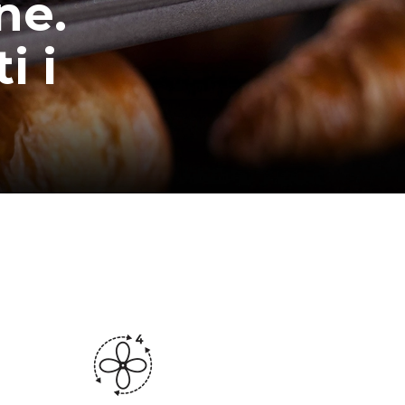
ne.
i i