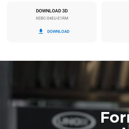
NON INCLU
DOWNLOAD 3D
XEBC-04EU-E1RM
*
Consumo in kwh ed emissioni di co2
Consumo in 
DOWNLOAD
14.8 kWh/g
Stima calcolat
settimanale (
1 lavaggio c
For