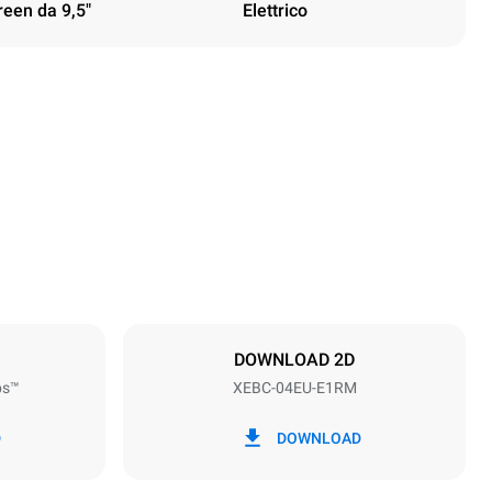
reen da 9,5"
Elettrico
Altezza
675 mm
Passo teglie
80 mm
DOWNLOAD 2D
ps™
XEBC-04EU-E1RM
Frequenza
50 / 60 Hz
D
DOWNLOAD