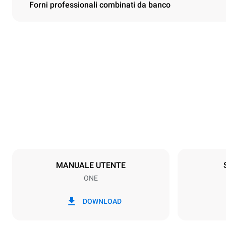
Forni professionali combinati da banco
Dimensioni
Larghezza
860 mm
Peso
90 kg
Specifiche teglia
Numero teglie
4
MANUALE UTENTE
ONE
Alimentazione
Voltaggio
380-415V 3N
DOWNLOAD
1N~
Tipo di spina