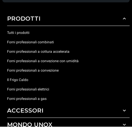
PRODOTTI
Tutti i prodotti
Forni professionali combinati
Forni professionali a cottura accelerata
Forni professionali a convezione con umidità
Forni professionali a convezione
Il Frigo Caldo
Forni professionali elettrici
Forni professionali a gas
ACCESSORI
MONDO UNOX
Tutti gli accessori