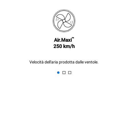
azzerate scegliendo di
acquistare energia
prodotta da fonti
rinnovabili.
Greenhouse
Gas Protocol
Stima calcolata ipotizzando un
Stima calcolata ipotizzando i
utilizzo giornaliero (300
seguenti lavaggi settimanali (42
giorni/anno) del forno:
settimane/anno):
™
Air.Maxi
6 carichi leggeri di polli
1 lavaggio lungo
250 km/h
arrosto (20% di carico)
1 lavaggio medio
1 pieno carico di patate
arrosto
3 pieni carichi di cotture al
Velocità dell'aria prodotta dalle ventole.
vapore
2 ore di forno vuoto in
temperatura a 180 °C