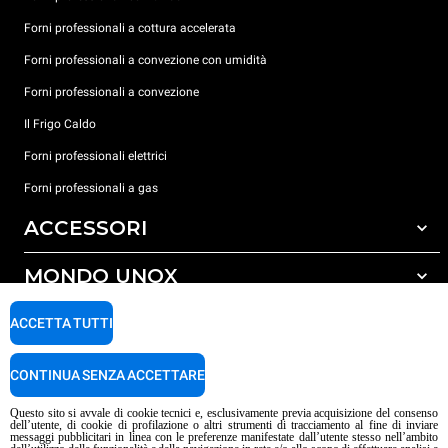
Forni professionali a cottura accelerata
Forni professionali a convezione con umidità
Forni professionali a convezione
Il Frigo Caldo
Forni professionali elettrici
Forni professionali a gas
ACCESSORI
MONDO UNOX
Tutti gli accessori
Detergenti per lavaggio automatico
SUPPORTO
ACCETTA TUTTI
Le nostre sedi nel mondo
Detergenti per lavaggio manuale
Trattamento acqua con filtro a resine
Garanzia Unox
CONTINUA SENZA ACCETTARE
Trattamento acqua ad osmosi inversa
Trova Rivenditori
Questo sito si avvale di cookie tecnici e, esclusivamente previa acquisizione del consenso
dell’utente, di cookie di profilazione o altri strumenti di tracciamento al fine di inviare
Trova Centri Service
messaggi pubblicitari in linea con le preferenze manifestate dall’utente stesso nell’ambito