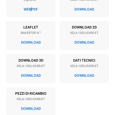
Passo teglie
84 mm
WEB
PDF
DOWNLOAD
Alimentazione
LEAFLET
DOWNLOAD 2D
BAKERTOP-X™
XELA-10EU-EXRS-ET
Voltaggio
Potenza elettrica
380-415V 3N~ / 220-240V
21 kW
DOWNLOAD
DOWNLOAD
3~
Frequenza
Tipo di spina
50 / 60 Hz
NON INCLUSO
DOWNLOAD 3D
DATI TECNICI
XELA-10EU-EXRS-ET
XELA-10EU-EXRS-ET
DOWNLOAD
DOWNLOAD
*
Consumo in kwh ed emissioni di co2
Consumo in kWh
Emissioni CO2
PEZZI DI RICAMBIO
19.3 kWh/gg
0 Kg CO2/gg
La stima include le sole
XELA-10EU-EXRS-ET
emissioni dirette prodotte
dal forno. Le emissioni
DOWNLOAD
indirette dipendono dal mix
energetico della rete a cui