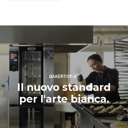
esso è collegato; queste
ultime possono essere
azzerate scegliendo di
acquistare energia
prodotta da fonti
rinnovabili.
Greenhouse
Gas Protocol
Stima calcolata ipotizzando un
Stima calcolata ipotizzando il
utilizzo giornaliero (300
seguente lavaggio settimanale
giorni/anno) del forno:
(42 settimane/anno):
8 carichi medi di croissant
1 lavaggio corto
™
BAKERTOP-X
Il nuovo standard
per l'arte bianca.