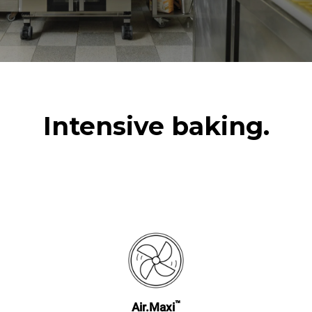
Intensive baking.
™
Air.Maxi