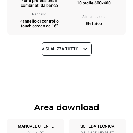
Forni professionali
10 teglie 600x400
combinati da banco
Pannello
Alimentazione
Pannello di controllo
Elettrico
touch screen da 16"
VISUALIZZA TUTTO
Dimensioni
Larghezza
Profondità
860 mm
1018 mm
Altezza
Peso
1219 mm
178 kg
Area download
Specifiche teglia
Numero teglie
Dimensione Teglie
10
600x400
MANUALE UTENTE
SCHEDA TECNICA
Digital.ID™
XELA-10EU-EXRS-ET