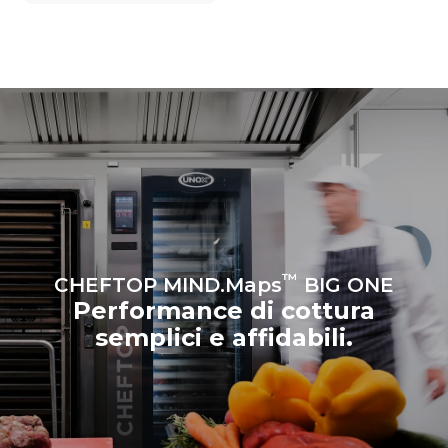
esso è collegato; queste
ultime possono essere
azzerate scegliendo di
acquistare energia
prodotta da fonti
rinnovabili.
Greenhouse
Gas Protocol
Stima calcolata ipotizzando un
Stima calcolata ipotizzando i
utilizzo giornaliero (365
seguenti lavaggi settimanali (52
giorni/anno) del forno:
settimane/anno):
6 pieni carichi di polli
7 lavaggi lunghi
arrosto
6 pieni carichi di cotture al
vapore
™
CHEFTOP MIND.Maps
BIG ONE
Performance di cottura
semplici e affidabili.