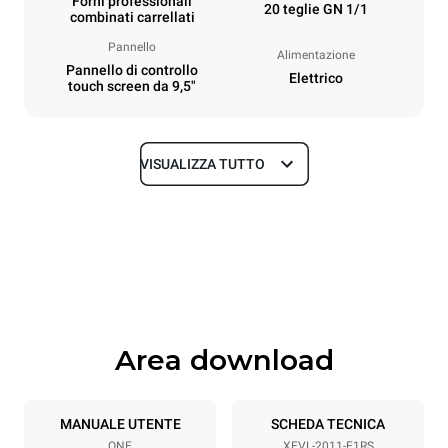
Forni professionali
20 teglie GN 1/1
combinati carrellati
Pannello
Alimentazione
Pannello di controllo
Elettrico
touch screen da 9,5"
VISUALIZZA TUTTO
Dimensioni
Larghezza
Profondità
892 mm
925 mm
Altezza
Peso
1875 mm
262 kg
Area download
Specifiche teglia
Numero teglie
Dimensione Teglie
20
GN 1/1
MANUALE UTENTE
SCHEDA TECNICA
ONE
XEVL-2011-E1RS