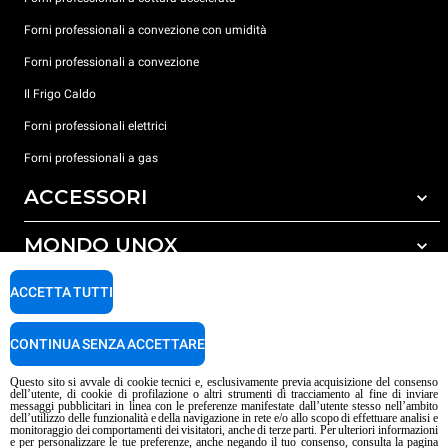
Forni professionali a convezione con umidità
Forni professionali a convezione
Il Frigo Caldo
Forni professionali elettrici
Forni professionali a gas
ACCESSORI
MONDO UNOX
Tutti gli accessori
Detergenti per lavaggio automatico
SUPPORTO
ACCETTA TUTTI
Le nostre sedi nel mondo
Detergenti per lavaggio manuale
Trattamento acqua con filtro a resine
Garanzia Unox
CONTINUA SENZA ACCETTARE
Trattamento acqua ad osmosi inversa
Trova Rivenditori
Questo sito si avvale di cookie tecnici e, esclusivamente previa acquisizione del consenso
dell’utente, di cookie di profilazione o altri strumenti di tracciamento al fine di inviare
Trova Centri Service
messaggi pubblicitari in linea con le preferenze manifestate dall’utente stesso nell’ambito
dell’utilizzo delle funzionalità e della navigazione in rete e/o allo scopo di effettuare analisi e
Informativa sui contenuti IA
Privacy policy
Cookie policy
monitoraggio dei comportamenti dei visitatori, anche di terze parti. Per ulteriori informazioni
e per personalizzare le tue preferenze, anche negando il tuo consenso, consulta la pagina