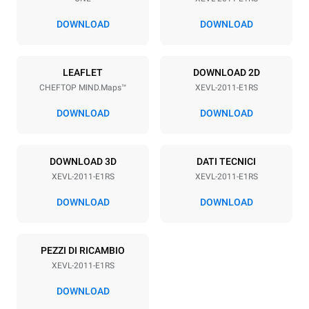
Passo teglie
67 mm
DOWNLOAD
DOWNLOAD
Alimentazione
LEAFLET
DOWNLOAD 2D
CHEFTOP MIND.Maps™
XEVL-2011-E1RS
Voltaggio
Potenza elettrica
380-415V 3N~ / 220-240V
35,5 kW
DOWNLOAD
DOWNLOAD
3~
Frequenza
Tipo di spina
50 / 60 Hz
NON INCLUSO
DOWNLOAD 3D
DATI TECNICI
XEVL-2011-E1RS
XEVL-2011-E1RS
DOWNLOAD
DOWNLOAD
*
Consumo in kwh ed emissioni di co2
Consumo in kWh
Emissioni CO2
PEZZI DI RICAMBIO
172.4 kWh/gg
0 Kg CO2/gg
La stima include le sole
XEVL-2011-E1RS
emissioni dirette prodotte
dal forno. Le emissioni
DOWNLOAD
indirette dipendono dal mix
energetico della rete a cui