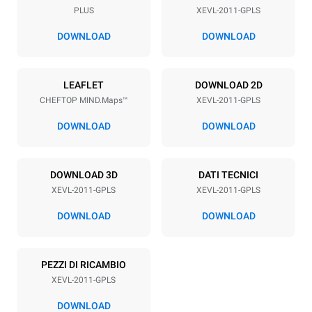
PLUS
XEVL-2011-GPLS
Passo teglie
67 mm
DOWNLOAD
DOWNLOAD
Alimentazione
LEAFLET
DOWNLOAD 2D
CHEFTOP MIND.Maps™
XEVL-2011-GPLS
Voltaggio
Potenza elettrica
220-240V 1N~
2,5 kW
DOWNLOAD
DOWNLOAD
Frequenza
Potenza gas nominale max.
50 / 60 Hz
48
DOWNLOAD 3D
DATI TECNICI
Tipo di spina
XEVL-2011-GPLS
XEVL-2011-GPLS
Schuko | ✓
DOWNLOAD
DOWNLOAD
*
Consumo in kwh ed emissioni di co2
PEZZI DI RICAMBIO
Consumo in kWh
Emissioni CO2
XEVL-2011-GPLS
201.1 kWh/gg
36.4 Kg CO2/gg
La stima include le sole
DOWNLOAD