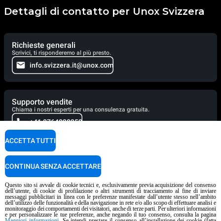
Dettagli di contatto per Unox Svizzera
Richieste generali
Scrivici, ti risponderemo al più presto.
info.svizzera.it@unox.com
Supporto vendite
Chiama i nostri esperti per una consulenza gratuita.
+41 0764028252
ACCETTA TUTTI
Supporto tecnico
CONTINUA SENZA ACCETTARE
Sempre al tuo fianco. Chiamaci da lunedì al venerdì (7:30-18:00). Nei
weekend lasciaci un messaggio: ti richiameremo nel più breve tempo
possibile.
Questo sito si avvale di cookie tecnici e, esclusivamente previa acquisizione del consenso
dell’utente, di cookie di profilazione o altri strumenti di tracciamento al fine di inviare
+39 049 736 06 51
messaggi pubblicitari in linea con le preferenze manifestate dall’utente stesso nell’ambito
dell’utilizzo delle funzionalità e della navigazione in rete e/o allo scopo di effettuare analisi e
monitoraggio dei comportamenti dei visitatori, anche di terze parti. Per ulteriori informazioni
e per personalizzare le tue preferenze, anche negando il tuo consenso, consulta la pagina
Maggiori informazioni
. Se intendi prestare il consenso all’installazione dei cookie (fatta