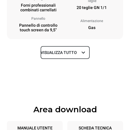
Teglie
Forni professionali
20 teglie GN 1/1
combinati carrellati
Pannello
Alimentazione
Pannello di controllo
Gas
touch screen da 9,5"
VISUALIZZA TUTTO
Dimensioni
Larghezza
Profondità
892 mm
925 mm
Altezza
Peso
1875 mm
309 kg
Area download
Specifiche teglia
Numero teglie
Dimensione Teglie
20
GN 1/1
MANUALE UTENTE
SCHEDA TECNICA