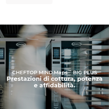
esso è collegato; queste
ultime possono essere
azzerate scegliendo di
acquistare energia
prodotta da fonti
rinnovabili.
Greenhouse
Gas Protocol
Stima calcolata ipotizzando un
Stima calcolata ipotizzando i
utilizzo giornaliero (365
seguenti lavaggi settimanali (52
giorni/anno) del forno:
settimane/anno):
6 pieni carichi di polli
7 lavaggi lunghi
arrosto
6 pieni carichi di cotture al
vapore
™
CHEFTOP MIND.Maps
BIG PLUS
Prestazioni di cottura, potenza
e affidabilità.