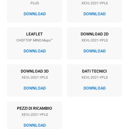
PLUS
XEVL-2021-YPLS
Passo teglie
67 mm
DOWNLOAD
DOWNLOAD
Alimentazione
LEAFLET
DOWNLOAD 2D
CHEFTOP MIND.Maps™
XEVL-2021-YPLS
Voltaggio
Potenza elettrica
380-415V 3N~
65 kW
DOWNLOAD
DOWNLOAD
Frequenza
Tipo di spina
50 / 60 Hz
NON INCLUSO
DOWNLOAD 3D
DATI TECNICI
XEVL-2021-YPLS
XEVL-2021-YPLS
*
Consumo in kwh ed emissioni di co2
DOWNLOAD
DOWNLOAD
Consumo in kWh
Emissioni CO2
308 kWh/gg
0 Kg CO2/gg
PEZZI DI RICAMBIO
La stima include le sole
emissioni dirette prodotte
XEVL-2021-YPLS
dal forno. Le emissioni
indirette dipendono dal mix
DOWNLOAD
energetico della rete a cui