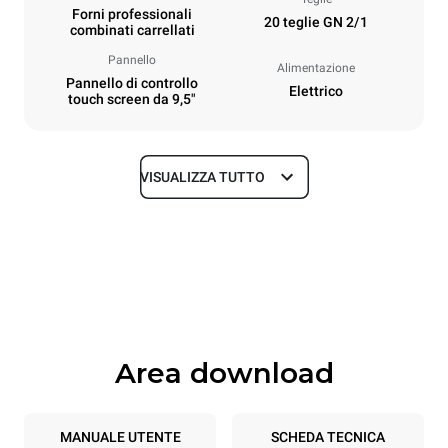
Forni professionali
20 teglie GN 2/1
combinati carrellati
Pannello
Alimentazione
Pannello di controllo
Elettrico
touch screen da 9,5"
VISUALIZZA TUTTO
Dimensioni
Larghezza
Profondità
892 mm
1164 mm
Altezza
Peso
1875 mm
339 kg
Area download
Specifiche teglia
Numero teglie
Dimensione Teglie
20
GN 2/1
MANUALE UTENTE
SCHEDA TECNICA