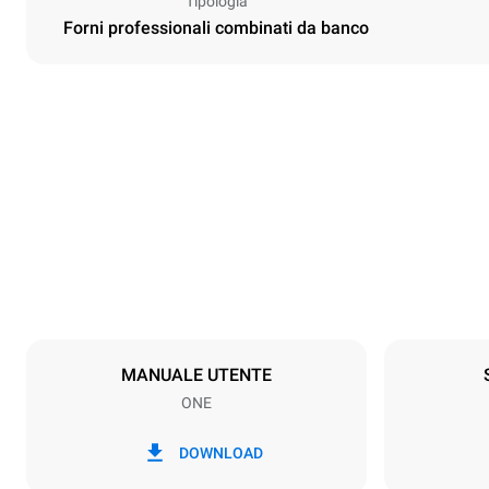
Tipologia
Forni professionali combinati da banco
Dimensioni
Larghezza
750 mm
Peso
54 kg
Specifiche teglia
Numero teglie
3
MANUALE UTENTE
ONE
Alimentazione
Voltaggio
380-415V 3N
DOWNLOAD
1N~