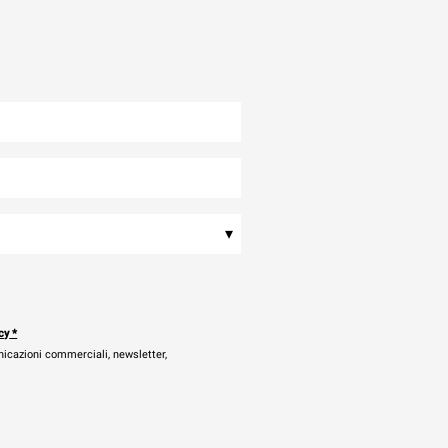
▾
cy
*
nicazioni commerciali, newsletter,