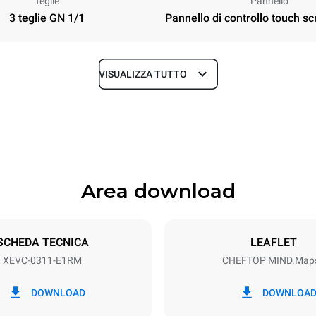
Teglie
Pannello
3 teglie GN 1/1
Pannello di controllo touch sc
VISUALIZZA TUTTO
Profondità
783 mm
Area download
Dimensione Teglie
GN 1/1
SCHEDA TECNICA
LEAFLET
XEVC-0311-E1RM
CHEFTOP MIND.Map
Potenza elettrica
~ / 220-240V 3~ / 220-240V
5 kW
DOWNLOAD
DOWNLOA