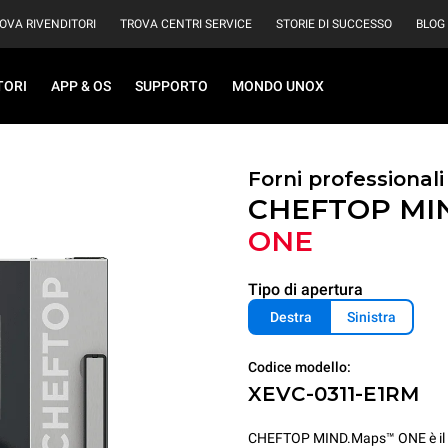
OVA RIVENDITORI
TROVA CENTRI SERVICE
STORIE DI SUCCESSO
BLOG
TORI
APP & OS
SUPPORTO
MONDO UNOX
Forni professional
CHEFTOP MI
ONE
Tipo di apertura
Destra
Sinistra
Codice modello:
XEVC-0311-E1RM
CHEFTOP MIND.Maps™ ONE è il for