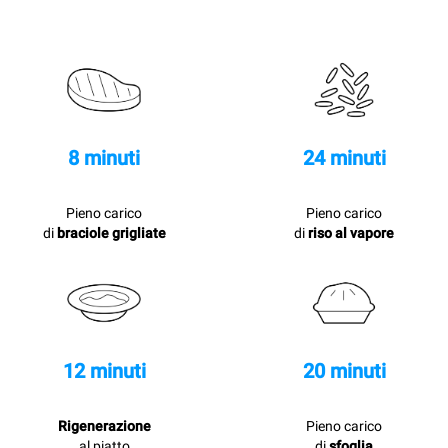
8 minuti
24 minuti
Pieno carico
Pieno carico
di
braciole grigliate
di
riso al vapore
12 minuti
20 minuti
Rigenerazione
Pieno carico
al piatto
di
sfoglia