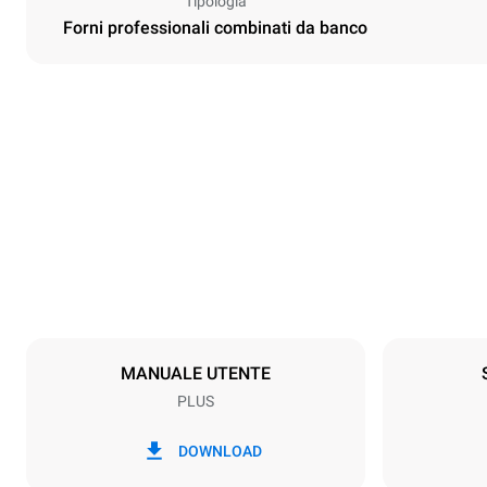
Tipologia
Forni professionali combinati da banco
Dimensioni
Larghezza
860 mm
Peso
120 kg
Specifiche teglia
Numero teglie
6
MANUALE UTENTE
PLUS
Alimentazione
Voltaggio
380-415V 3
DOWNLOAD
Tipo di spina