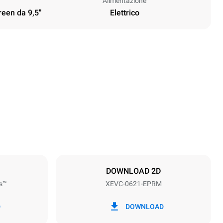
Alimentazione
reen da 9,5"
Elettrico
Altezza
842 mm
Passo teglie
77 mm
DOWNLOAD 2D
s™
XEVC-0621-EPRM
Frequenza
50 / 60 Hz
D
DOWNLOAD