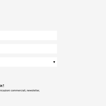
▾
cy
*
nicazioni commerciali, newsletter,