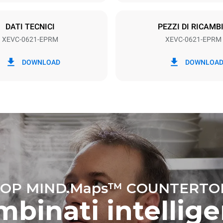
SO
DATI TECNICI
PEZZI DI RICAMB
XEVC-0621-EPRM
XEVC-0621-EPRM
kWh
Emissioni CO2
DOWNLOAD
DOWNLOA
g
0 Kg CO2/gg
La stima include le sole emissio
prodotte dal forno. Le emissioni
dipendono dal mix energetico d
cui esso è collegato; queste ul
possono essere azzerate scegl
acquistare energia prodotta da 
rinnovabili.
a ipotizzando i seguenti lavaggi
52 settimane/anno):
nghi
OP MIND.Maps™ COUNTERTO
binati intellige