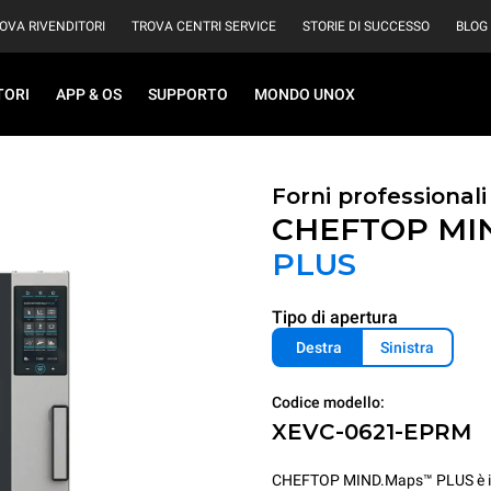
OVA RIVENDITORI
TROVA CENTRI SERVICE
STORIE DI SUCCESSO
BLOG
TORI
APP & OS
SUPPORTO
MONDO UNOX
Forni professional
CHEFTOP MI
PLUS
Tipo di apertura
Destra
Sinistra
Codice modello:
XEVC-0621-EPRM
CHEFTOP MIND.Maps™ PLUS è il for