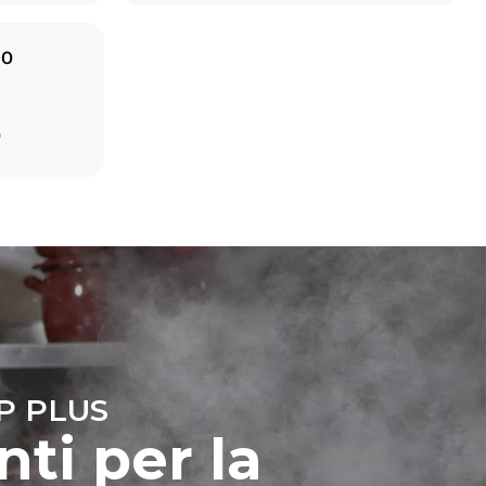
IO
Stima calcolata ipotizzando un utilizzo giornaliero
(365 giorni/anno) del forno:
D
6 pieni carichi di polli arrosto
6 pieni carichi di cotture al vapore
ni dirette
 indirette
ella rete a
time
iendo di
fonti
P PLUS
nti per la