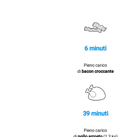
6 minuti
Pieno carico
di
bacon croccante
39 minuti
Pieno carico
di
pollo arrosto
(1,3 kg)