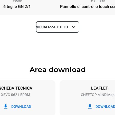
Teglie
Pannello
6 teglie GN 2/1
Pannello di controllo touch sc
VISUALIZZA TUTTO
Profondità
1145 mm
Area download
Dimensione Teglie
GN 2/1
SCHEDA TECNICA
LEAFLET
XEVC-0621-EPRM
CHEFTOP MIND.Map
Potenza elettrica
N~ / 220-240V 3~
20,5 kW
DOWNLOAD
DOWNLOA