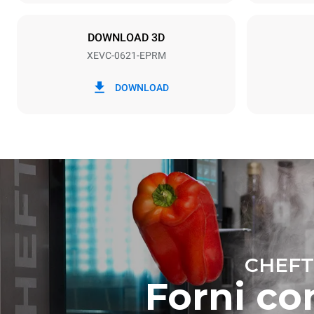
NON INCLU
DOWNLOAD 3D
XEVC-0621-EPRM
*
Consumo in kwh ed emissioni di co2
Consumo in 
DOWNLOAD
86.4 kWh/g
Stima calcolat
settimanali (
7 lavaggi lu
CHEFT
Forni com