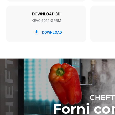
22 kW
DOWNLOAD 3D
XEVC-1011-GPRM
*
Consumo in kwh ed emissioni di co2
Consumo in 
DOWNLOAD
45.7 kWh/g
CHEFT
Forni com
Stima calcolat
settimanali (