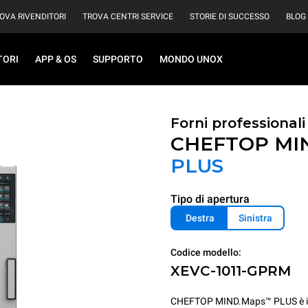
OVA RIVENDITORI
TROVA CENTRI SERVICE
STORIE DI SUCCESSO
BLOG
TORI
APP & OS
SUPPORTO
MONDO UNOX
Forni professional
CHEFTOP MI
PLUS
Tipo di apertura
Destra
Sinistra
Codice modello:
XEVC-1011-GPRM
CHEFTOP MIND.Maps™ PLUS è il for