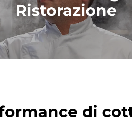
lungo
Ristorazione
medio
formance di cot