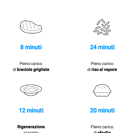
8 minuti
24 minuti
Pieno carico
Pieno carico
di
braciole grigliate
di
riso al vapore
12 minuti
20 minuti
Rigenerazione
Pieno carico
al piatto
di
sfoglia