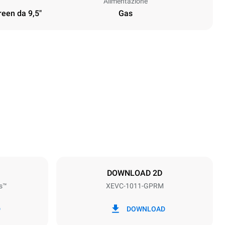
Alimentazione
reen da 9,5"
Gas
Altezza
1010 mm
Passo teglie
67 mm
DOWNLOAD 2D
s™
XEVC-1011-GPRM
Frequenza
50 / 60 Hz
D
DOWNLOAD