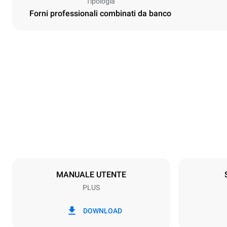
Tipologia
Forni professionali combinati da banco
Dimensioni
Larghezza
750 mm
Peso
117 kg
Specifiche teglia
Numero teglie
10
MANUALE UTENTE
PLUS
Alimentazione
Voltaggio
220-240V 1
DOWNLOAD
Potenza gas 