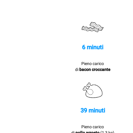
6 minuti
Pieno carico
di
bacon croccante
39 minuti
Pieno carico
di
pollo arrosto
(1,3 kg)