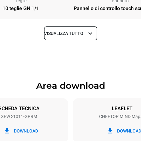
Teglie
Pannello
10 teglie GN 1/1
Pannello di controllo touch sc
VISUALIZZA TUTTO
Profondità
783 mm
Area download
Dimensione Teglie
GN 1/1
SCHEDA TECNICA
LEAFLET
XEVC-1011-GPRM
CHEFTOP MIND.Map
Potenza elettrica
N~
1 kW
DOWNLOAD
DOWNLOA
nominale max.
Tipo di spina