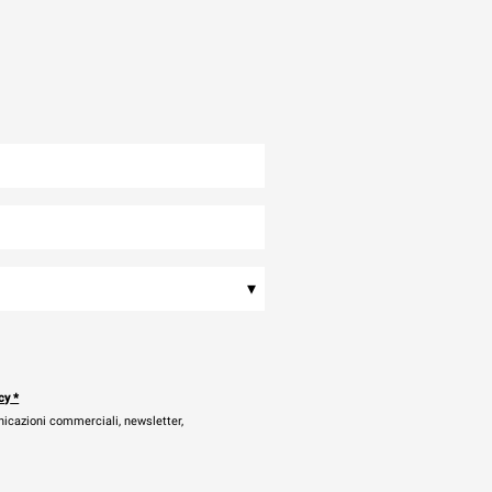
▾
cy
*
nicazioni commerciali, newsletter,