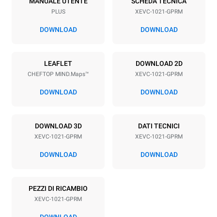
MANUALE UTENTE
SCHEDA TECNICA
PLUS
XEVC-1021-GPRM
Passo teglie
77 mm
DOWNLOAD
DOWNLOAD
Alimentazione
LEAFLET
DOWNLOAD 2D
CHEFTOP MIND.Maps™
XEVC-1021-GPRM
Voltaggio
Potenza elettrica
220-240V 1N~
1,4 kW
DOWNLOAD
DOWNLOAD
Frequenza
Potenza gas nominale max.
50 / 60 Hz
42,5 kW
DOWNLOAD 3D
DATI TECNICI
Tipo di spina
XEVC-1021-GPRM
XEVC-1021-GPRM
Schuko | ✓
DOWNLOAD
DOWNLOAD
*
Consumo in kwh ed emissioni di co2
PEZZI DI RICAMBIO
Consumo in kWh
Emissioni CO2
XEVC-1021-GPRM
167.5 kWh/gg
30.3 Kg CO2/gg
La stima include le sole