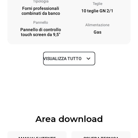
Tipologia
Teglie
Forni professionali
10 teglie GN 2/1
combinati da banco
Pannello
Alimentazione
Pannello di controllo
Gas
touch screen da 9,5"
VISUALIZZA TUTTO
Dimensioni
Larghezza
Profondità
860 mm
1145 mm
Altezza
Peso
1162 mm
183 kg
Area download
Specifiche teglia
Numero teglie
Dimensione Teglie
10
GN 2/1