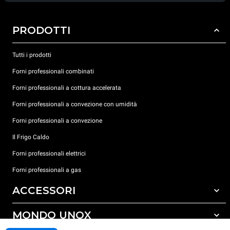
PRODOTTI
Tutti i prodotti
Forni professionali combinati
Forni professionali a cottura accelerata
Forni professionali a convezione con umidità
Forni professionali a convezione
Il Frigo Caldo
Forni professionali elettrici
Forni professionali a gas
ACCESSORI
MONDO UNOX
Tutti gli accessori