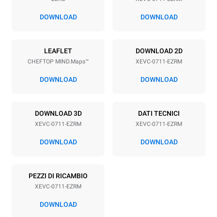
Passo teglie
67 mm
DOWNLOAD
DOWNLOAD
Alimentazione
LEAFLET
DOWNLOAD 2D
CHEFTOP MIND.Maps™
XEVC-0711-EZRM
Voltaggio
Potenza elettrica
380-415V 3N~ / 220-240V
11,7 kW
DOWNLOAD
DOWNLOAD
3~ / 220-240V 1~
Frequenza
Tipo di spina
50 / 60 Hz
NON INCLUSO
DOWNLOAD 3D
DATI TECNICI
XEVC-0711-EZRM
XEVC-0711-EZRM
DOWNLOAD
DOWNLOAD
*
Consumo in kwh ed emissioni di co2
Consumo in kWh
Emissioni CO2
PEZZI DI RICAMBIO
39.7 kWh/gg
0 Kg CO2/gg
La stima include le sole
XEVC-0711-EZRM
emissioni dirette prodotte
dal forno. Le emissioni
DOWNLOAD
indirette dipendono dal mix
energetico della rete a cui