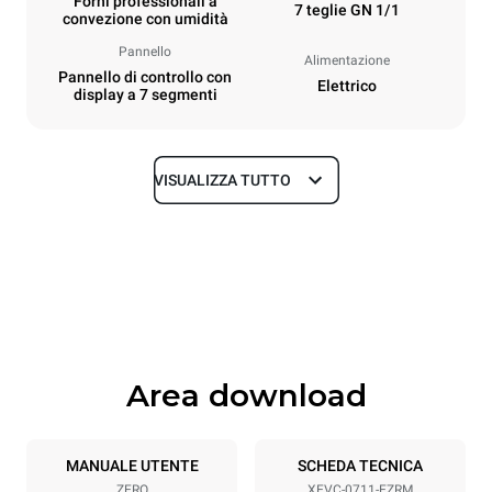
Forni professionali a
7 teglie GN 1/1
convezione con umidità
Pannello
Alimentazione
Pannello di controllo con
Elettrico
display a 7 segmenti
VISUALIZZA TUTTO
Dimensioni
Larghezza
Profondità
750 mm
783 mm
Altezza
Peso
843 mm
72 kg
Area download
Specifiche teglia
Numero teglie
Dimensione Teglie
7
GN 1/1
MANUALE UTENTE
SCHEDA TECNICA
ZERO
XEVC-0711-EZRM