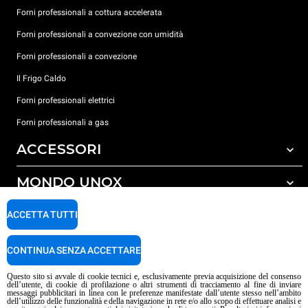
Forni professionali a cottura accelerata
Forni professionali a convezione con umidità
Forni professionali a convezione
Il Frigo Caldo
Forni professionali elettrici
Forni professionali a gas
ACCESSORI
MONDO UNOX
Tutti gli accessori
Detergenti per lavaggio automatico
SUPPORTO
ACCETTA TUTTI
Le nostre sedi nel mondo
Detergenti per lavaggio manuale
Trattamento acqua con filtro a resine
Garanzia Unox
CONTINUA SENZA ACCETTARE
Trattamento acqua ad osmosi inversa
Trova Rivenditori
Questo sito si avvale di cookie tecnici e, esclusivamente previa acquisizione del consenso
dell’utente, di cookie di profilazione o altri strumenti di tracciamento al fine di inviare
Trova Centri Service
messaggi pubblicitari in linea con le preferenze manifestate dall’utente stesso nell’ambito
dell’utilizzo delle funzionalità e della navigazione in rete e/o allo scopo di effettuare analisi e
Informativa sui contenuti IA
Privacy policy
Cookie policy