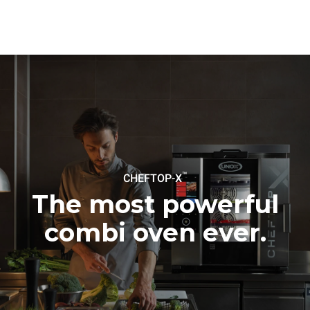
esso è collegato; queste
ultime possono essere
azzerate scegliendo di
acquistare energia
prodotta da fonti
rinnovabili.
Greenhouse
Gas Protocol
Stima calcolata ipotizzando un
Stima calcolata ipotizzando i
utilizzo giornaliero (365
seguenti lavaggi settimanali (52
giorni/anno) del forno:
settimane/anno):
6 pieni carichi di polli
7 lavaggi lunghi
arrosto
6 pieni carichi di cotture al
vapore
™
CHEFTOP-X
The most powerful
combi oven ever.