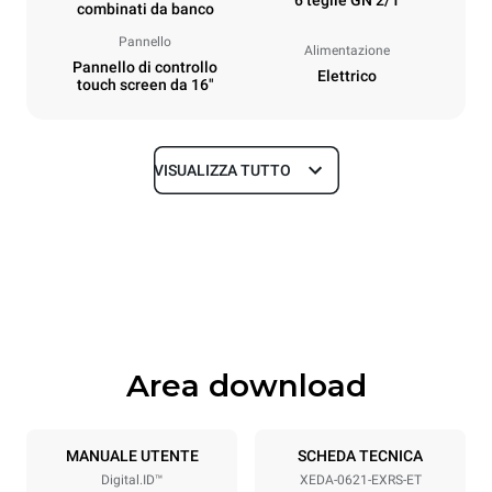
combinati da banco
Pannello
Alimentazione
Pannello di controllo
Elettrico
touch screen da 16"
VISUALIZZA TUTTO
Dimensioni
Larghezza
Profondità
860 mm
1180 mm
Altezza
Peso
849 mm
150 kg
Area download
Specifiche teglia
Numero teglie
Dimensione Teglie
6
GN 2/1
MANUALE UTENTE
SCHEDA TECNICA
Digital.ID™
XEDA-0621-EXRS-ET
Passo teglie