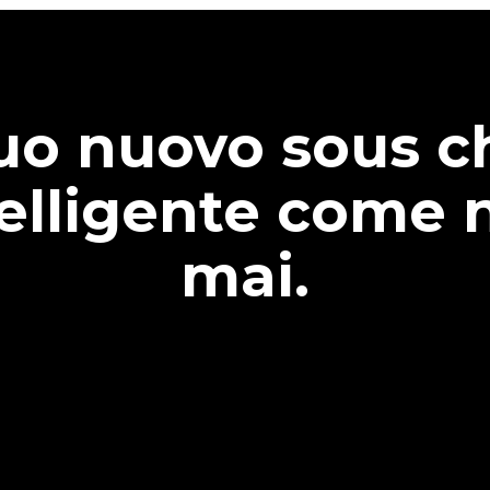
tuo nuovo sous c
telligente come 
mai.