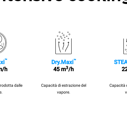
™
™
xi
Dry.Maxi
STEA
3
m/h
45 m
/h
22
prodotta dalle
Capacità di estrazione del
Capacità 
e.
vapore.
v