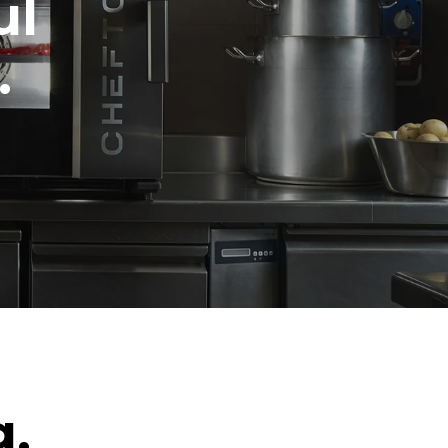
ul
.
g.