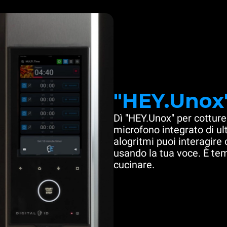
"HEY.Unox
Dì "HEY.Unox" per cotture
microfono integrato di u
alogritmi puoi interagire
usando la tua voce. È te
cucinare.