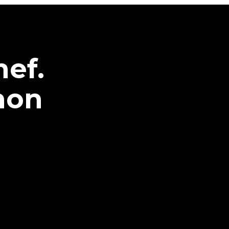
hef.
non