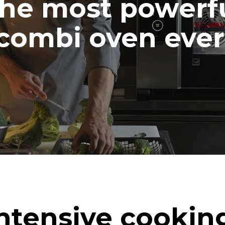
he most powerf
combi oven ever
ntensive cookin