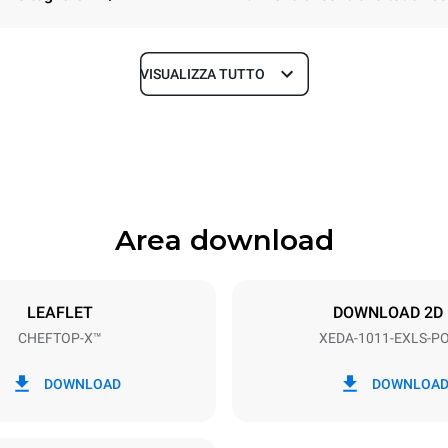
VISUALIZZA TUTTO
Profondità
841 mm
Area download
Dimensione Teglie
GN 1/1
LEAFLET
DOWNLOAD 2D
CHEFTOP-X™
XEDA-1011-EXLS-P
Potenza elettrica
N~ / 220-240V 3~
19,6 kW
DOWNLOAD
DOWNLOA
SO