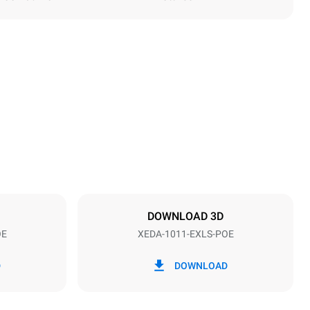
Altezza
1069 mm
Passo teglie
67 mm
DOWNLOAD 3D
OE
XEDA-1011-EXLS-POE
Frequenza
50 / 60 Hz
D
DOWNLOAD