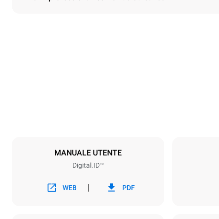
Dimensioni
Larghezza
750 mm
Peso
132 kg
Specifiche teglia
Numero teglie
10
MANUALE UTENTE
Digital.ID™
Alimentazione
Voltaggio
380-415V 3
WEB
PDF
Tipo di spina
NON INCLU