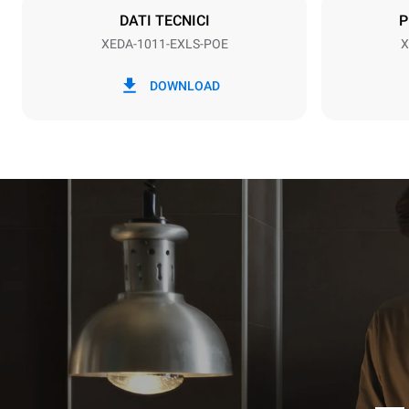
DATI TECNICI
P
XEDA-1011-EXLS-POE
X
*
Consumo in kwh ed emissioni di co2
Consumo in 
DOWNLOAD
38.8 kWh/g
Stima calcolat
settimanali (
1 lavaggio 
1 lavaggio 