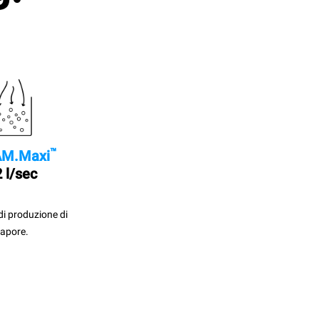
™
M.Maxi
 l/sec
di produzione di
apore.