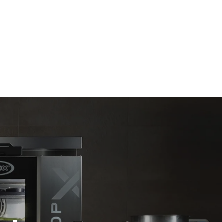
Stima calcolata ipotizzando un utilizzo giornaliero
(300 giorni/anno) del forno:
6 carichi leggeri di polli arrosto (20% di
carico)
ni dirette
1 pieno carico di patate arrosto
 indirette
3 pieni carichi di cotture al vapore
ella rete a
2 ore di forno vuoto in temperatura a 180
time
°C
iendo di
fonti