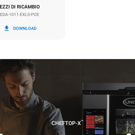
EZZI DI RICAMBIO
EDA-1011-EXLS-POE
kWh
Emissioni CO2
DOWNLOAD
g
0 Kg CO2/gg
La stima include le sole emissio
prodotte dal forno. Le emissioni
dipendono dal mix energetico d
cui esso è collegato; queste ul
possono essere azzerate scegl
acquistare energia prodotta da 
rinnovabili.
a ipotizzando i seguenti lavaggi
42 settimane/anno):
lungo
medio
™
CHEFTOP-X