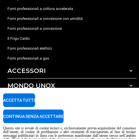
Forni professionali a cottura accelerata
Forni professionali a convezione con umidità
Forni professionali a convezione
Il Frigo Caldo
Forni professionali elettrici
Forni professionali a gas
ACCESSORI
MONDO UNOX
Tutti gli accessori
Detergenti per lavaggio automatico
SUPPORTO
ACCETTA TUTTI
Le nostre sedi nel mondo
Detergenti per lavaggio manuale
Trattamento acqua con filtro a resine
Garanzia Unox
CONTINUA SENZA ACCETTARE
Trattamento acqua ad osmosi inversa
Trova Rivenditori
Questo sito si avvale di cookie tecnici e, esclusivamente previa acquisizione del consenso
dell’utente, di cookie di profilazione o altri strumenti di tracciamento al fine di inviare
Trova Centri Service
messaggi pubblicitari in linea con le preferenze manifestate dall’utente stesso nell’ambito