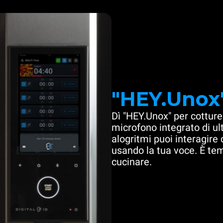
"HEY.Unox
Dì "HEY.Unox" per cotture
microfono integrato di u
alogritmi puoi interagire
usando la tua voce. È te
cucinare.