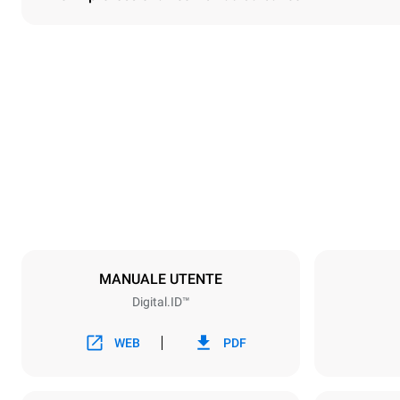
Dimensioni
Larghezza
750 mm
Peso
132 kg
Specifiche teglia
Numero teglie
10
MANUALE UTENTE
Digital.ID™
Alimentazione
Voltaggio
380-415V 3
WEB
PDF
Tipo di spina
NON INCLU