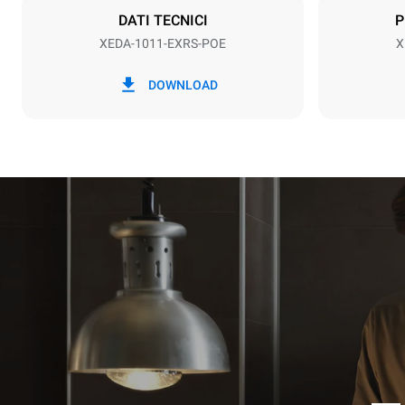
DATI TECNICI
P
XEDA-1011-EXRS-POE
X
*
Consumo in kwh ed emissioni di co2
Consumo in 
DOWNLOAD
38.8 kWh/g
Stima calcolat
settimanali (
1 lavaggio 
1 lavaggio 