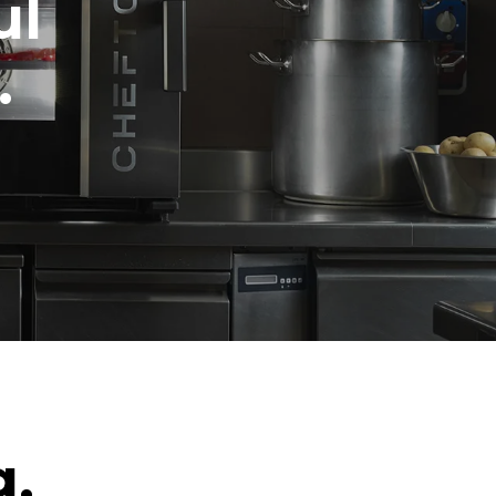
ul
.
g.