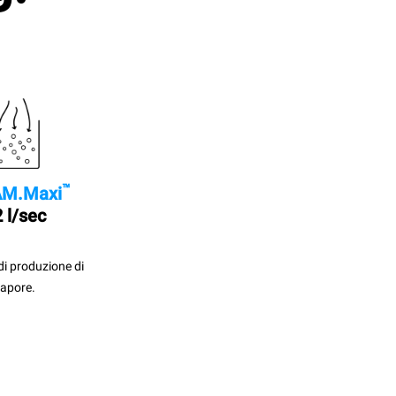
™
M.Maxi
 l/sec
di produzione di
apore.