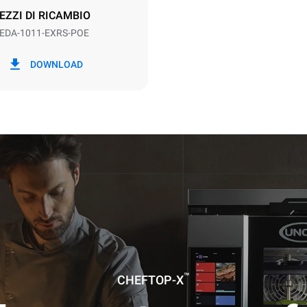
EZZI DI RICAMBIO
EDA-1011-EXRS-POE
kWh
Emissioni CO2
DOWNLOAD
g
0 Kg CO2/gg
La stima include le sole emissio
prodotte dal forno. Le emissioni
dipendono dal mix energetico d
cui esso è collegato; queste ul
possono essere azzerate scegl
acquistare energia prodotta da 
rinnovabili.
a ipotizzando i seguenti lavaggi
42 settimane/anno):
lungo
medio
™
CHEFTOP-X