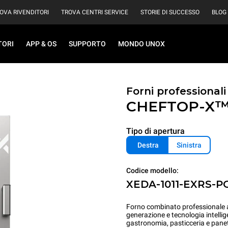
OVA RIVENDITORI
TROVA CENTRI SERVICE
STORIE DI SUCCESSO
BLOG
TORI
APP & OS
SUPPORTO
MONDO UNOX
Forni professional
CHEFTOP-X
Tipo di apertura
Destra
Sinistra
Codice modello:
XEDA-1011-EXRS-P
Forno combinato professionale ad
generazione e tecnologia intellig
gastronomia, pasticceria e panet