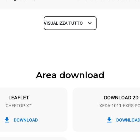
VISUALIZZA TUTTO
Profondità
841 mm
Area download
Dimensione Teglie
GN 1/1
LEAFLET
DOWNLOAD 2D
CHEFTOP-X™
XEDA-1011-EXRS-P
Potenza elettrica
N~ / 220-240V 3~
19,6 kW
DOWNLOAD
DOWNLOA
SO