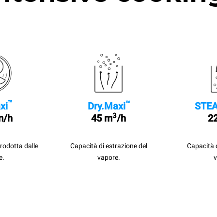
™
™
xi
Dry.Maxi
STEA
3
m/h
45 m
/h
22
prodotta dalle
Capacità di estrazione del
Capacità 
e.
vapore.
v