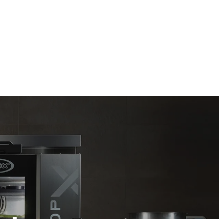
Stima calcolata ipotizzando un utilizzo giornaliero
(300 giorni/anno) del forno:
6 carichi leggeri di polli arrosto (20% di
carico)
ni dirette
1 pieno carico di patate arrosto
 indirette
3 pieni carichi di cotture al vapore
ella rete a
2 ore di forno vuoto in temperatura a 180
time
°C
iendo di
fonti