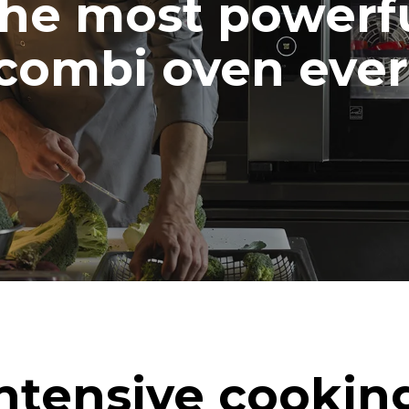
he most powerf
combi oven ever
ntensive cookin