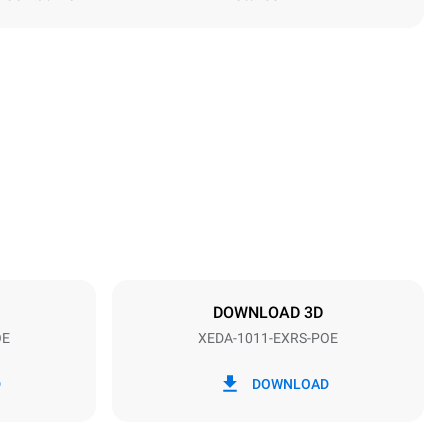
Altezza
1069 mm
Passo teglie
67 mm
DOWNLOAD 3D
OE
XEDA-1011-EXRS-POE
Frequenza
50 / 60 Hz
D
DOWNLOAD