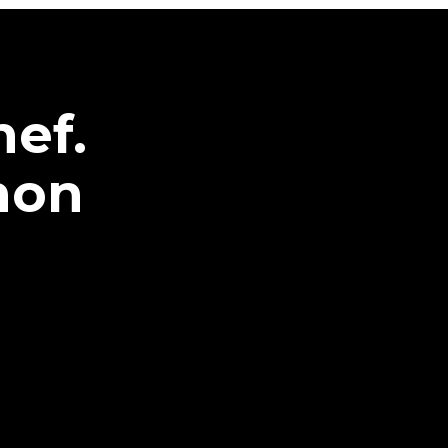
hef.
non