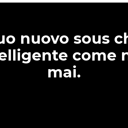
tuo nuovo sous c
telligente come 
mai.