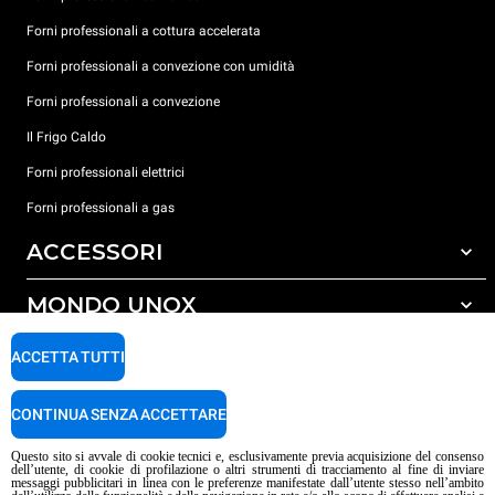
Forni professionali a cottura accelerata
Forni professionali a convezione con umidità
Forni professionali a convezione
Il Frigo Caldo
Forni professionali elettrici
Forni professionali a gas
ACCESSORI
MONDO UNOX
Tutti gli accessori
Detergenti per lavaggio automatico
SUPPORTO
ACCETTA TUTTI
Le nostre sedi nel mondo
Detergenti per lavaggio manuale
Trattamento acqua con filtro a resine
Garanzia Unox
CONTINUA SENZA ACCETTARE
Trattamento acqua ad osmosi inversa
Trova Rivenditori
Questo sito si avvale di cookie tecnici e, esclusivamente previa acquisizione del consenso
dell’utente, di cookie di profilazione o altri strumenti di tracciamento al fine di inviare
Trova Centri Service
messaggi pubblicitari in linea con le preferenze manifestate dall’utente stesso nell’ambito