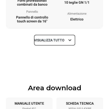
Forni professionali
10 teglie GN 1/1
combinati da banco
Pannello
Alimentazione
Pannello di controllo
Elettrico
touch screen da 16"
VISUALIZZA TUTTO
Dimensioni
Larghezza
Profondità
750 mm
841 mm
Altezza
Peso
1069 mm
132 kg
Area download
Specifiche teglia
Numero teglie
Dimensione Teglie
10
GN 1/1
MANUALE UTENTE
SCHEDA TECNICA
Digital.ID™
XEDA-1011-EXRS