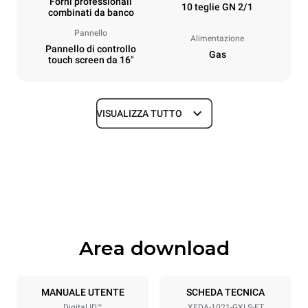
Forni professionali
10 teglie GN 2/1
combinati da banco
Pannello
Alimentazione
Pannello di controllo
Gas
touch screen da 16"
VISUALIZZA TUTTO
Dimensioni
Larghezza
Profondità
860 mm
1180 mm
Altezza
Peso
1219 mm
250 kg
Area download
Specifiche teglia
Numero teglie
Dimensione Teglie
10
GN 2/1
MANUALE UTENTE
SCHEDA TECNICA
Digital.ID™
XEDA-1021-GXLS-ET