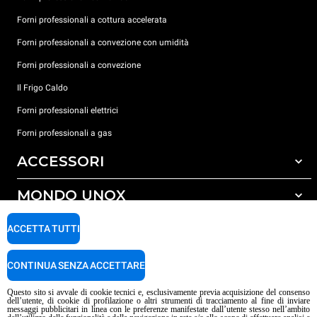
Forni professionali a cottura accelerata
Forni professionali a convezione con umidità
Forni professionali a convezione
Il Frigo Caldo
Forni professionali elettrici
Forni professionali a gas
ACCESSORI
MONDO UNOX
Tutti gli accessori
Detergenti per lavaggio automatico
SUPPORTO
ACCETTA TUTTI
Le nostre sedi nel mondo
Detergenti per lavaggio manuale
Trattamento acqua con filtro a resine
Garanzia Unox
CONTINUA SENZA ACCETTARE
Trattamento acqua ad osmosi inversa
Trova Rivenditori
Questo sito si avvale di cookie tecnici e, esclusivamente previa acquisizione del consenso
dell’utente, di cookie di profilazione o altri strumenti di tracciamento al fine di inviare
Trova Centri Service
messaggi pubblicitari in linea con le preferenze manifestate dall’utente stesso nell’ambito